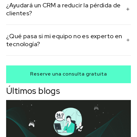
¿Ayudará un CRM a reducir la pérdida de
marketing por correo electrónico, captación de
clientes?
clientes potenciales y segmentación de audiencias.
Absolutamente. Al mejorar la comunicación y rastrear
¿Qué pasa si mi equipo no es experto en
el historial del servicio, los CRM ayudan a prevenir
tecnología?
problemas antes de que provoquen cancelaciones.
Elija un CRM fácil de usar con recursos de capacitación
y soporte. Muchas plataformas ofrecen ayuda de
Reserve una consulta gratuita
incorporación específica para las pymes.
Últimos blogs