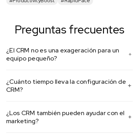
#ProductivityBoost
#RapidPace
Preguntas frecuentes
¿El CRM no es una exageración para un
equipo pequeño?
En absoluto. Incluso los emprendedores autónomos
¿Cuánto tiempo lleva la configuración de
se benefician de tener las canalizaciones
CRM?
organizadas, los recordatorios automáticos y el
historial de los clientes en un solo lugar.
La mayoría de los CRM modernos ofrecen
¿Los CRM también pueden ayudar con el
integraciones plug-and-play. Dependiendo de la
marketing?
complejidad, puede empezar a ver el valor en unas
pocas horas o unos días.
Sí, muchos CRM tienen herramientas integradas de