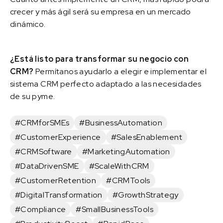
crecer y más ágil será su empresa en un mercado
dinámico.
¿Está listo para transformar su negocio con
CRM?
Permítanos ayudarlo a elegir e implementar el
sistema CRM perfecto adaptado a las necesidades
de su pyme.
#CRMforSMEs
#BusinessAutomation
#CustomerExperience
#SalesEnablement
#CRMSoftware
#MarketingAutomation
#DataDrivenSME
#ScaleWithCRM
#CustomerRetention
#CRMTools
#DigitalTransformation
#GrowthStrategy
#Compliance
#SmallBusinessTools