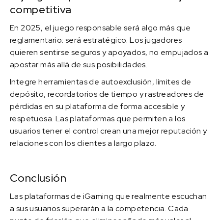
competitiva
En 2025, el juego responsable será algo más que
reglamentario: será estratégico. Los jugadores
quieren sentirse seguros y apoyados, no empujados a
apostar más allá de sus posibilidades.
Integre herramientas de autoexclusión, límites de
depósito, recordatorios de tiempo y rastreadores de
pérdidas en su plataforma de forma accesible y
respetuosa. Las plataformas que permiten a los
usuarios tener el control crean una mejor reputación y
relaciones con los clientes a largo plazo.
Conclusión
Las plataformas de iGaming que realmente escuchan
a sus usuarios superarán a la competencia. Cada