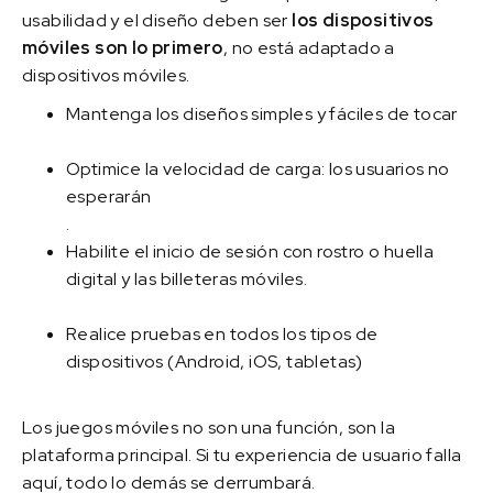
usabilidad y el diseño deben ser
los dispositivos
móviles son lo primero
, no está adaptado a
dispositivos móviles.
Mantenga los diseños simples y fáciles de tocar
Optimice la velocidad de carga: los usuarios no
esperarán
.
Habilite el inicio de sesión con rostro o huella
digital y las billeteras móviles.
Realice pruebas en todos los tipos de
dispositivos (Android, iOS, tabletas)
Los juegos móviles no son una función, son la
plataforma principal. Si tu experiencia de usuario falla
aquí, todo lo demás se derrumbará.