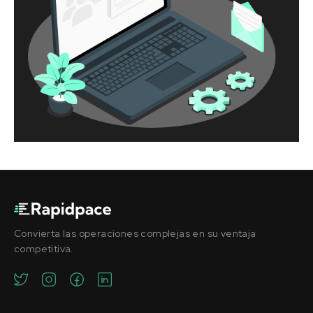
Convierta las operaciones complejas en su ventaja
competitiva.