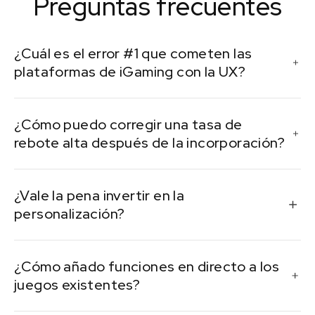
Preguntas frecuentes
¿Cuál es el error #1 que cometen las
plataformas de iGaming con la UX?
Haciendo caso omiso de la optimización y
¿Cómo puedo corregir una tasa de
personalización móvil, los usuarios esperan un diseño
rebote alta después de la incorporación?
intuitivo y experiencias personalizadas.
Optimice su proceso de KYC, ofrezca un bono de
¿Vale la pena invertir en la
bienvenida al instante y brinde orientación en la
personalización?
aplicación o ayuda en vivo.
Sí, las plataformas que personalizan el contenido y las
¿Cómo añado funciones en directo a los
ofertas aumentan la retención y el LTV en todos los
juegos existentes?
segmentos.