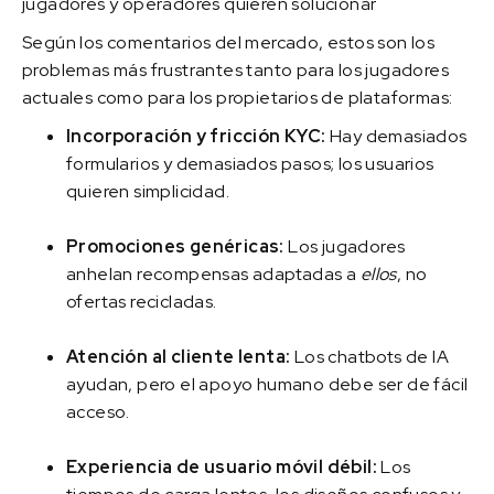
jugadores y operadores quieren solucionar
Según los comentarios del mercado, estos son los
problemas más frustrantes tanto para los jugadores
actuales como para los propietarios de plataformas:
Incorporación y fricción KYC:
Hay demasiados
formularios y demasiados pasos; los usuarios
quieren simplicidad.
Promociones genéricas:
Los jugadores
anhelan recompensas adaptadas a
ellos
, no
ofertas recicladas.
Atención al cliente lenta:
Los chatbots de IA
ayudan, pero el apoyo humano debe ser de fácil
acceso.
Experiencia de usuario móvil débil:
Los