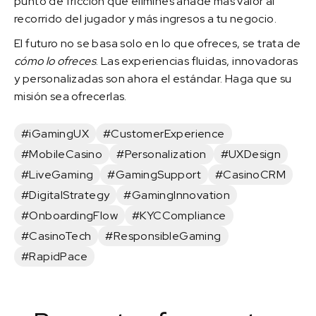
punto de fricción que elimines añade más valor al
recorrido del jugador y más ingresos a tu negocio.
El futuro no se basa solo en lo que ofreces, se trata de
cómo lo ofreces
. Las experiencias fluidas, innovadoras
y personalizadas son ahora el estándar. Haga que su
misión sea ofrecerlas.
#iGamingUX
#CustomerExperience
#MobileCasino
#Personalization
#UXDesign
#LiveGaming
#GamingSupport
#CasinoCRM
#DigitalStrategy
#GamingInnovation
#OnboardingFlow
#KYCCompliance
#CasinoTech
#ResponsibleGaming
#RapidPace