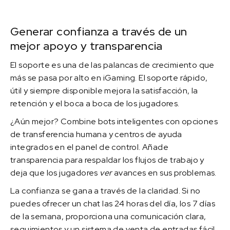
Generar confianza a través de un
mejor apoyo y transparencia
El soporte es una de las palancas de crecimiento que
más se pasa por alto en iGaming. El soporte rápido,
útil y siempre disponible mejora la satisfacción, la
retención y el boca a boca de los jugadores.
¿Aún mejor? Combine bots inteligentes con opciones
de transferencia humana y centros de ayuda
integrados en el panel de control. Añade
transparencia para respaldar los flujos de trabajo y
deja que los jugadores
ver
avances en sus problemas.
La confianza se gana a través de la claridad. Si no
puedes ofrecer un chat las 24 horas del día, los 7 días
de la semana, proporciona una comunicación clara,
seguimientos y un sistema de venta de entradas fácil