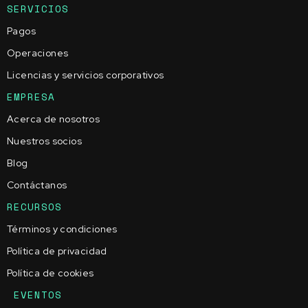
SERVICIOS
Pagos
Operaciones
Licencias y servicios corporativos
EMPRESA
Acerca de nosotros
Nuestros socios
Blog
Contáctanos
RECURSOS
Términos y condiciones
Política de privacidad
Política de cookies
EVENTOS