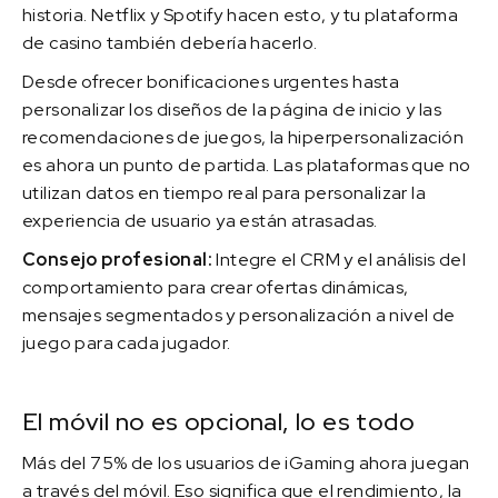
historia. Netflix y Spotify hacen esto, y tu plataforma
de casino también debería hacerlo.
Desde ofrecer bonificaciones urgentes hasta
personalizar los diseños de la página de inicio y las
recomendaciones de juegos, la hiperpersonalización
es ahora un punto de partida. Las plataformas que no
utilizan datos en tiempo real para personalizar la
experiencia de usuario ya están atrasadas.
Consejo profesional:
Integre el CRM y el análisis del
comportamiento para crear ofertas dinámicas,
mensajes segmentados y personalización a nivel de
juego para cada jugador.
El móvil no es opcional, lo es todo
Más del 75% de los usuarios de iGaming ahora juegan
a través del móvil. Eso significa que el rendimiento, la