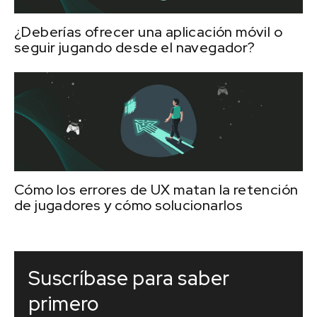
¿Deberías ofrecer una aplicación móvil o
seguir jugando desde el navegador?
Cómo los errores de UX matan la retención
de jugadores y cómo solucionarlos
Suscríbase para saber
primero