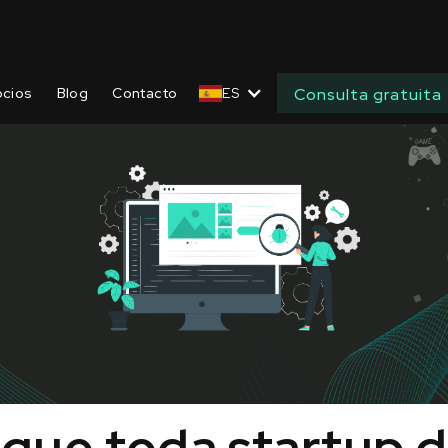
ocios
Blog
Contacto
ES
Consulta gratuita
 que toda startup 