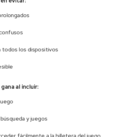
en evitar:
prolongados
 confusos
 todos los dispositivos
esible
gana al incluir:
 juego
e búsqueda y juegos
ceder fácilmente a la billetera del juego