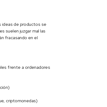
as ideas de productos se
s suelen juzgar mal las
án fracasando en el
iles frente a ordenadores
ación)
que, criptomonedas)