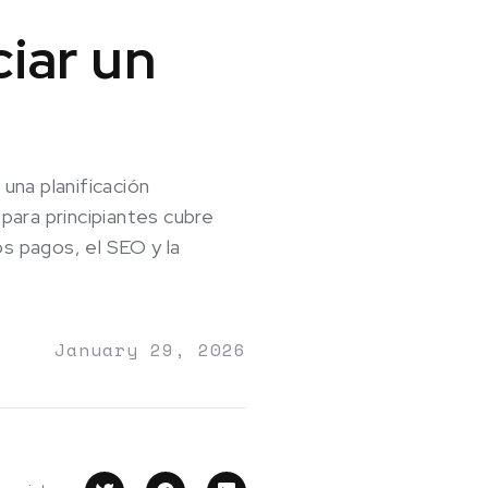
ciar un
 una planificación
 para principiantes cubre
os pagos, el SEO y la
January 29, 2026