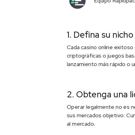
Equipo Rapidpa
1. Defina su nich
Cada casino online exitoso 
criptográficas o juegos bas
lanzamiento más rápido o 
2. Obtenga una li
Operar legalmente no es ne
sus mercados objetivo: Cura
al mercado.