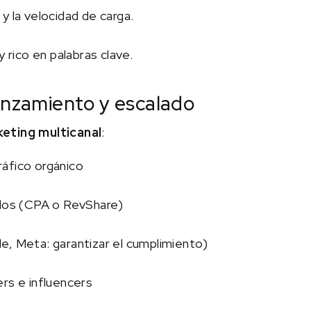
y la velocidad de carga.
y rico en palabras clave.
lanzamiento y escalado
eting multicanal
:
áfico orgánico
ados (CPA o RevShare)
e, Meta: garantizar el cumplimiento)
rs e influencers