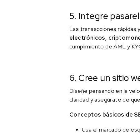
5. Integre pasare
Las transacciones rápidas 
electrónicos, criptomone
cumplimiento de AML y KY
6. Cree un sitio 
Diseñe pensando en la veloci
claridad y asegúrate de que
Conceptos básicos de S
Usa el marcado de esq