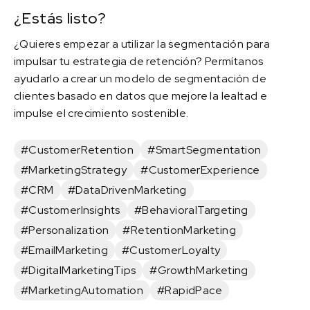
¿Estás listo?
¿Quieres empezar a utilizar la segmentación para
impulsar tu estrategia de retención? Permítanos
ayudarlo a crear un modelo de segmentación de
clientes basado en datos que mejore la lealtad e
impulse el crecimiento sostenible.
#CustomerRetention
#SmartSegmentation
#MarketingStrategy
#CustomerExperience
#CRM
#DataDrivenMarketing
#CustomerInsights
#BehavioralTargeting
#Personalization
#RetentionMarketing
#EmailMarketing
#CustomerLoyalty
#DigitalMarketingTips
#GrowthMarketing
#MarketingAutomation
#RapidPace