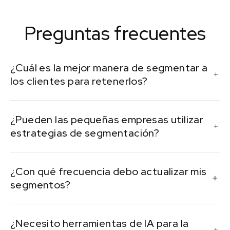
Preguntas frecuentes
¿Cuál es la mejor manera de segmentar a
los clientes para retenerlos?
La segmentación del comportamiento y del ciclo de
¿Pueden las pequeñas empresas utilizar
vida suele ser la más eficaz para los esfuerzos de
estrategias de segmentación?
retención.
Sí, incluso las herramientas de correo electrónico y los
¿Con qué frecuencia debo actualizar mis
CRM esenciales admiten opciones de segmentación
segmentos?
sencillas.
Revisa y actualiza tus segmentos al menos
¿Necesito herramientas de IA para la
trimestralmente o cuando lances campañas