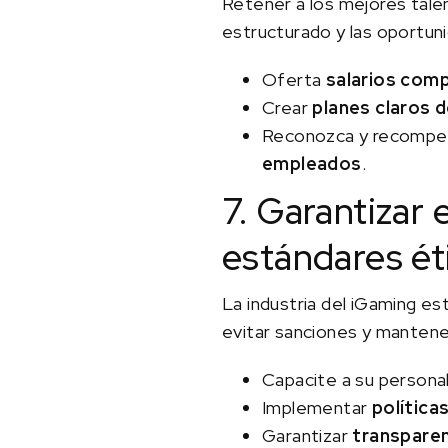
Retener a los mejores tale
estructurado y las oportu
Oferta
salarios comp
Crear
planes claros 
Reconozca y recompen
empleados
.
7. Garantizar
estándares ét
La industria del iGaming e
evitar sanciones y mantene
Capacite a su persona
Implementar
política
Garantizar
transparen