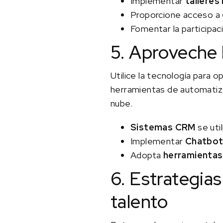
Implementar
talleres
Proporcione acceso a
Fomentar la participac
5. Aproveche l
Utilice la tecnología para 
herramientas de automatizac
nube.
Sistemas CRM
se uti
Implementar
Chatbot
Adopta
herramientas
6. Estrategia
talento