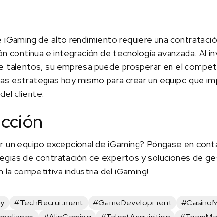
 iGaming de alto rendimiento requiere una contratació
n continua e integración de tecnología avanzada. Al inve
e talentos, su empresa puede prosperar en el compet
s estrategias hoy mismo para crear un equipo que impu
del cliente.
acción
ar un equipo excepcional de iGaming? Póngase en cont
gias de contratación de expertos y soluciones de ge
 la competitiva industria del iGaming!
ry
#TechRecruitment
#GameDevelopment
#CasinoM
mpliance
#AIinGaming
#TalentAcquisition
#TeamMa