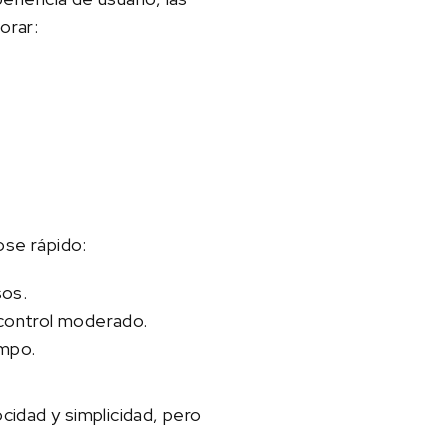
orar:
ose rápido:
sos.
n control moderado.
empo.
ocidad y simplicidad, pero