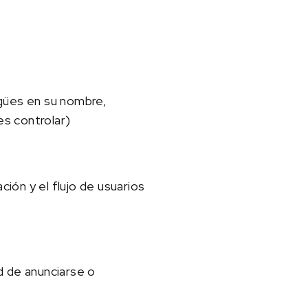
ngües en su nombre,
es controlar)
ción y el flujo de usuarios
d de anunciarse o