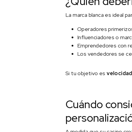
¿Quién deberí
La marca blanca es ideal par
Operadores primerizo
Influenciadores o mar
Emprendedores con rec
Los vendedores se cent
Si tu objetivo es
velocidad
Cuándo conside
personalizaci
A medida que su casino crezc