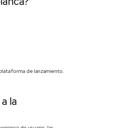
blanca?
r plataforma de lanzamiento.
a la
eriencia de usuario, las