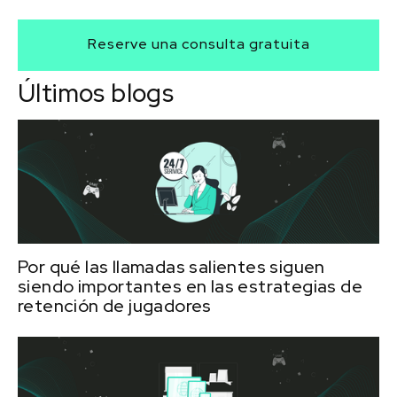
Es posible que su casino se vea obligado a
desconectarse y sus socios de pago y juego dejarán
Reserve una consulta gratuita
de trabajar con usted.
Últimos blogs
Por qué las llamadas salientes siguen
siendo importantes en las estrategias de
retención de jugadores