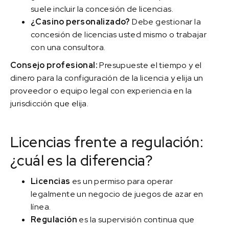
suele incluir la concesión de licencias.
¿Casino personalizado?
Debe gestionar la
concesión de licencias usted mismo o trabajar
con una consultora.
Consejo profesional:
Presupueste el tiempo y el
dinero para la configuración de la licencia y elija un
proveedor o equipo legal con experiencia en la
jurisdicción que elija.
Licencias frente a regulación:
¿cuál es la diferencia?
Licencias
es un permiso para operar
legalmente un negocio de juegos de azar en
línea.
Regulación
es la supervisión continua que