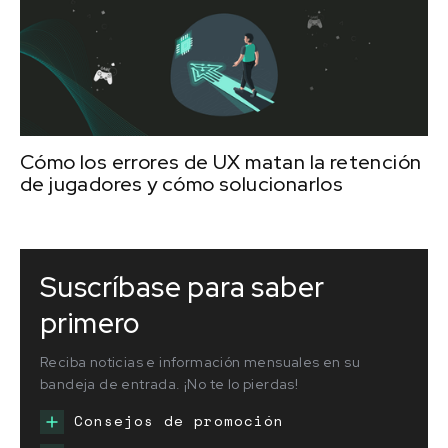
Cómo los errores de UX matan la retención
de jugadores y cómo solucionarlos
Suscríbase para saber
primero
Reciba noticias e información mensuales en su
bandeja de entrada. ¡No te lo pierdas!
Consejos de promoción