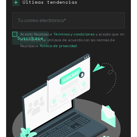
Últimas tendencias
Acepto Rapidpace
Términos y condiciones
y acepto que mi
información se utilizará de acuerdo con las normas de
Rapidpace
Política de privacidad
.