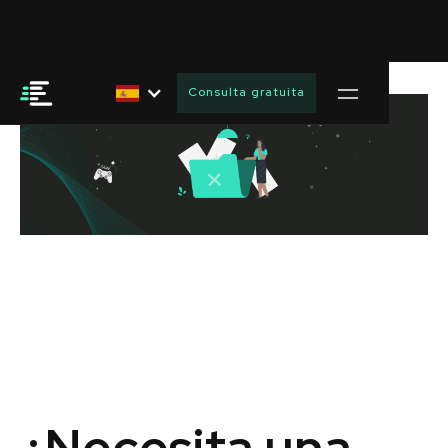
Consulta gratuita
¿Necesita una