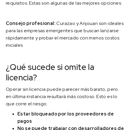
requisitos. Estas son algunas de las mejores opciones:
Consejo profesional:
Curazao y Anjouan son ideales
para las empresas emergentes que buscan lanzarse
rápidamente y probar el mercado con menos costos
iniciales.
¿Qué sucede si omite la
licencia?
Operar sin licencia puede parecer más barato, pero
en última instancia resultará más costoso. Esto es lo
que corre el riesgo:
Estar bloqueado por los proveedores de
pagos
No se puede trabajar con desarrolladores de