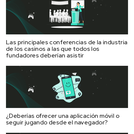
Las principales conferencias de la industria
de los casinos a las que todos los
fundadores deberían asistir
¿Deberías ofrecer una aplicación móvil o
seguir jugando desde el navegador?