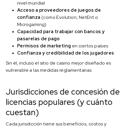
nivel mundial
Acceso a proveedores de juegos de
confianza
(como Evolution, NetEnt o
Microgaming)
Capacidad para trabajar con bancos y
pasarelas de pago
Permisos de marketing
en ciertos países
Confianza y credibilidad de los jugadores
Sin él, incluso el sitio de casino mejor diseñado es
vulnerable a las medidas reglamentarias.
Jurisdicciones de concesión de
licencias populares (y cuánto
cuestan)
Cada jurisdicción tiene sus beneficios, costos y