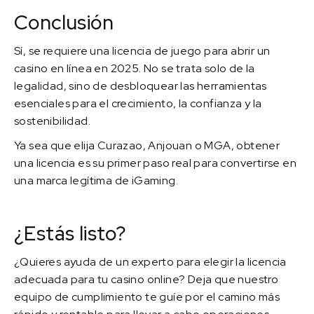
Conclusión
Sí, se requiere una licencia de juego para abrir un
casino en línea en 2025. No se trata solo de la
legalidad, sino de desbloquear las herramientas
esenciales para el crecimiento, la confianza y la
sostenibilidad.
Ya sea que elija Curazao, Anjouan o MGA, obtener
una licencia es su primer paso real para convertirse en
una marca legítima de iGaming.
¿Estás listo?
¿Quieres ayuda de un experto para elegir la licencia
adecuada para tu casino online? Deja que nuestro
equipo de cumplimiento te guíe por el camino más