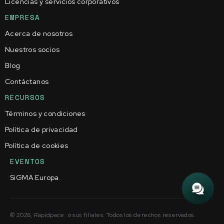
Licencias y servicios corporativos
EMPRESA
Acerca de nosotros
Nuestros socios
Blog
Contáctanos
RECURSOS
Términos y condiciones
Política de privacidad
Política de cookies
EVENTOS
SiGMA Europa
© 2026, Rapidpace. o sus filiales. Todos los derechos reservados.