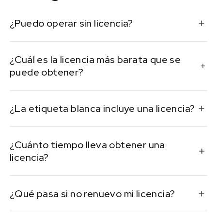
¿Puedo operar sin licencia?
Técnicamente, sí, pero es ilegal en la mayoría de los
¿Cuál es la licencia más barata que se
países y conlleva riesgos importantes. Te enfrentarás
puede obtener?
a problemas de pago y perderás la confianza de los
jugadores.
Curazao y Anjouan son las jurisdicciones más
¿La etiqueta blanca incluye una licencia?
favorables al presupuesto y a las empresas
emergentes.
Por lo general, sí. La mayoría de las plataformas de
¿Cuánto tiempo lleva obtener una
marca blanca incluyen las licencias como parte de su
licencia?
paquete.
Depende de la jurisdicción: Anjouan y Curazao son las
¿Qué pasa si no renuevo mi licencia?
más rápidas, a menudo en un plazo de 4 a 8 semanas.