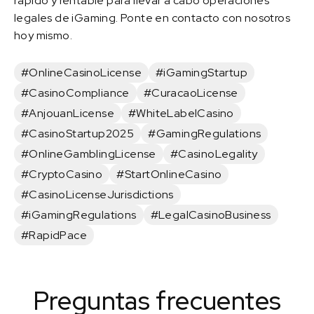
rápido y rentable para llevar a cabo operaciones
legales de iGaming. Ponte en contacto con nosotros
hoy mismo.
#OnlineCasinoLicense
#iGamingStartup
#CasinoCompliance
#CuracaoLicense
#AnjouanLicense
#WhiteLabelCasino
#CasinoStartup2025
#GamingRegulations
#OnlineGamblingLicense
#CasinoLegality
#CryptoCasino
#StartOnlineCasino
#CasinoLicenseJurisdictions
#iGamingRegulations
#LegalCasinoBusiness
#RapidPace
Preguntas frecuentes