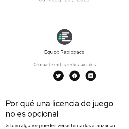
Equipo Rapidpace
Comparte en las redes sociales
Por qué una licencia de juego
no es opcional
Si bien algunos pueden verse tentados a lanzar un