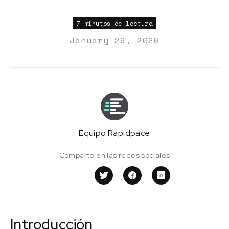
7 minutos de lectura
January 29, 2026
Equipo Rapidpace
Comparte en las redes sociales
Introducción