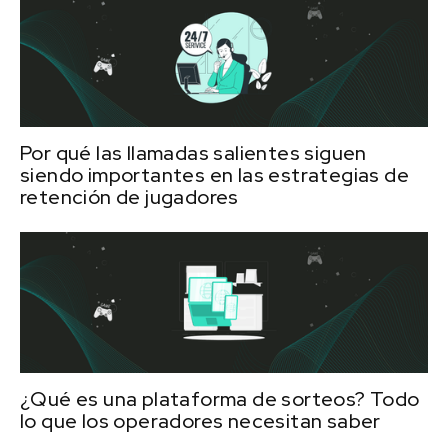
Por qué las llamadas salientes siguen
siendo importantes en las estrategias de
retención de jugadores
¿Qué es una plataforma de sorteos? Todo
lo que los operadores necesitan saber