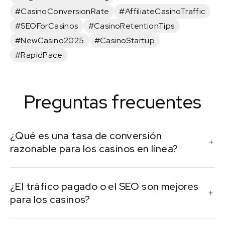
#CasinoConversionRate
#AffiliateCasinoTraffic
#SEOForCasinos
#CasinoRetentionTips
#NewCasino2025
#CasinoStartup
#RapidPace
Preguntas frecuentes
¿Qué es una tasa de conversión
razonable para los casinos en línea?
Una tasa de conversión sólida oscila entre el 2% y el
¿El tráfico pagado o el SEO son mejores
5% de los visitantes que se convierten en jugadores
para los casinos?
depositantes.
El SEO genera tráfico sostenible a largo plazo. El