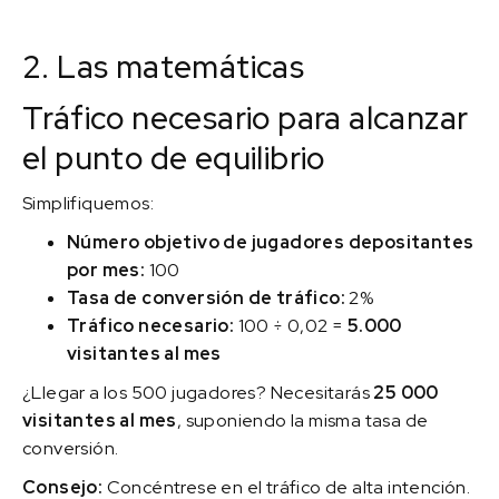
2. Las matemáticas
Tráfico necesario para alcanzar
el punto de equilibrio
Simplifiquemos:
Número objetivo de jugadores depositantes
por mes:
100
Tasa de conversión de tráfico:
2%
Tráfico necesario:
100 ÷ 0,02 =
5.000
visitantes al mes
¿Llegar a los 500 jugadores? Necesitarás
25 000
visitantes al mes
, suponiendo la misma tasa de
conversión.
Consejo:
Concéntrese en el tráfico de alta intención.