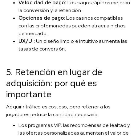
Velocidad de pago:
Los pagos rápidos mejoran
la conversión y la retención.
Opciones de pago:
Los casinos compatibles
con las criptomonedas pueden atraer a nichos
de mercado.
UX/UI:
Un diseño limpio e intuitivo aumenta las
tasas de conversión.
5. Retención en lugar de
adquisición: por qué es
importante
Adquirir tráfico es costoso, pero retener a los
jugadores reduce la cantidad necesaria.
Los programas VIP, las recompensas de lealtad y
las ofertas personalizadas aumentan el valor de