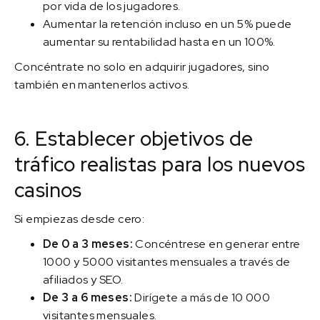
por vida de los jugadores.
Aumentar la retención incluso en un 5% puede
aumentar su rentabilidad hasta en un 100%.
Concéntrate no solo en adquirir jugadores, sino
también en mantenerlos activos.
6. Establecer objetivos de
tráfico realistas para los nuevos
casinos
Si empiezas desde cero:
De 0 a 3 meses:
Concéntrese en generar entre
1000 y 5000 visitantes mensuales a través de
afiliados y SEO.
De 3 a 6 meses:
Dirígete a más de 10 000
visitantes mensuales.