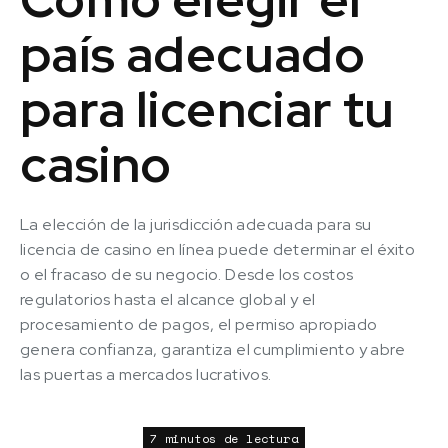
país adecuado
para licenciar tu
casino
La elección de la jurisdicción adecuada para su
licencia de casino en línea puede determinar el éxito
o el fracaso de su negocio. Desde los costos
regulatorios hasta el alcance global y el
procesamiento de pagos, el permiso apropiado
genera confianza, garantiza el cumplimiento y abre
las puertas a mercados lucrativos.
7 minutos de lectura