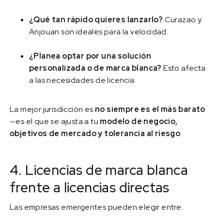
¿Qué tan rápido quieres lanzarlo?
Curazao y
Anjouan son ideales para la velocidad.
¿Planea optar por una solución
personalizada o de marca blanca?
Esto afecta
a las necesidades de licencia.
La mejor jurisdicción es
no siempre es el más barato
—es el que se ajusta a tu
modelo de negocio,
objetivos de mercado y tolerancia al riesgo
.
4. Licencias de marca blanca
frente a licencias directas
Las empresas emergentes pueden elegir entre: