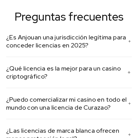
Preguntas frecuentes
¿Es Anjouan una jurisdicción legítima para
conceder licencias en 2025?
Sí, Anjouan está legalmente reconocida y es cada vez
¿Qué licencia es la mejor para un casino
más popular, pero solo trabaja con agentes
criptográfico?
autorizados y proveedores verificados.
La Isla de Man y Anjouan son actualmente las mejores
¿Puedo comercializar mi casino en todo el
opciones para una regulación amigable con las
mundo con una licencia de Curazao?
criptomonedas.
Sí, pero algunas regiones (por ejemplo, la UE y el
¿Las licencias de marca blanca ofrecen
Reino Unido) pueden restringir el acceso o la