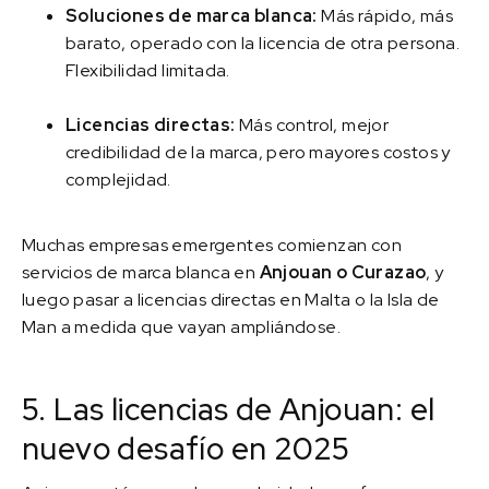
Soluciones de marca blanca:
Más rápido, más
barato, operado con la licencia de otra persona.
Flexibilidad limitada.
Licencias directas:
Más control, mejor
credibilidad de la marca, pero mayores costos y
complejidad.
Muchas empresas emergentes comienzan con
servicios de marca blanca en
Anjouan o Curazao
, y
luego pasar a licencias directas en Malta o la Isla de
Man a medida que vayan ampliándose.
5. Las licencias de Anjouan: el
nuevo desafío en 2025