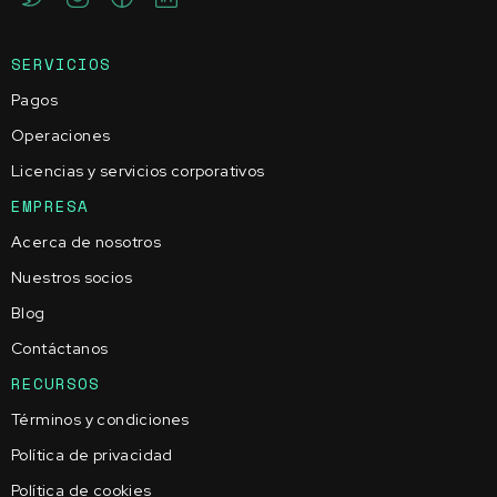
SERVICIOS
Pagos
Operaciones
Licencias y servicios corporativos
EMPRESA
Acerca de nosotros
Nuestros socios
Blog
Contáctanos
RECURSOS
Términos y condiciones
Política de privacidad
Política de cookies