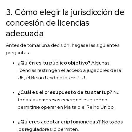
3. Cómo elegir la jurisdicción de
concesión de licencias
adecuada
Antes de tomar una decisión, hágase las siguientes
preguntas:
¿Quién es tu público objetivo?
Algunas
licencias restringen el acceso a jugadores de la
UE, el Reino Unido o los EE. UU.
¿Cuál es el presupuesto de tu startup?
No
todas las empresas emergentes pueden
permitirse operar en Malta o el Reino Unido.
¿Quieres aceptar criptomonedas?
No todos
los reguladores lo permiten.