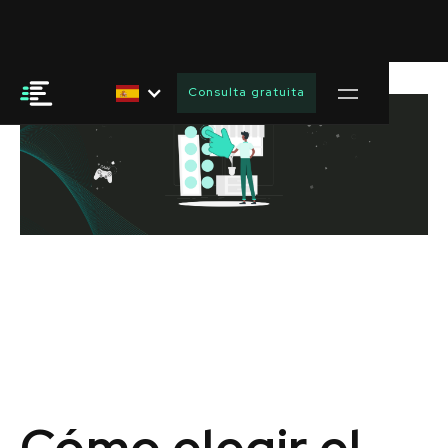
Consulta gratuita
Cómo elegir el