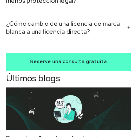
menos protección legal?
publicidad en virtud de una licencia de Curazao.
Los operadores de marca blanca trabajan bajo el
¿Cómo cambio de una licencia de marca
paraguas del licenciatario principal, lo que limita el
blanca a una licencia directa?
control pero comparte la responsabilidad.
Una vez que crezca, puede migrar solicitando
directamente una licencia completa, lo que implica
Reserve una consulta gratuita
nuevas comprobaciones de cumplimiento y un cambio
de marca.
Últimos blogs