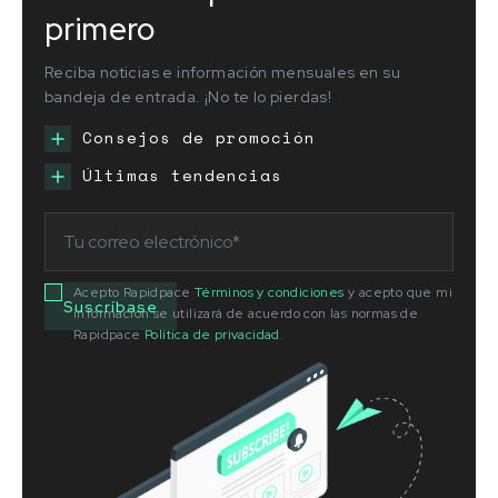
primero
Reciba noticias e información mensuales en su
bandeja de entrada. ¡No te lo pierdas!
Consejos de promoción
Últimas tendencias
Acepto Rapidpace
Términos y condiciones
y acepto que mi
información se utilizará de acuerdo con las normas de
Rapidpace
Política de privacidad
.