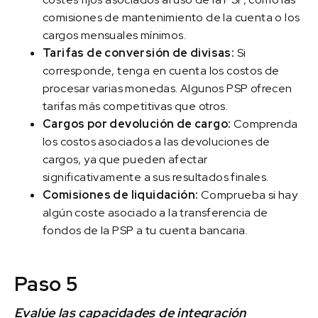
comisiones de mantenimiento de la cuenta o los
cargos mensuales mínimos.
Tarifas de conversión de divisas:
Si
corresponde, tenga en cuenta los costos de
procesar varias monedas. Algunos PSP ofrecen
tarifas más competitivas que otros.
Cargos por devolución de cargo:
Comprenda
los costos asociados a las devoluciones de
cargos, ya que pueden afectar
significativamente a sus resultados finales.
Comisiones de liquidación:
Comprueba si hay
algún coste asociado a la transferencia de
fondos de la PSP a tu cuenta bancaria.
Paso 5
Evalúe las capacidades de integración