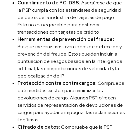
Cumplimiento de PCI DSS:
Asegúrese de que
la PSP cumpla con los estándares de seguridad
de datos de la industria de tarjetas de pago.
Esto no es negociable para gestionar
transacciones con tarjetas de crédito.
Herramientas de prevención del fraude:
Busque mecanismos avanzados de detección y
prevención del fraude. Estos pueden incluir la
puntuación de riesgos basada en la inteligencia
artificial, las comprobaciones de velocidad y la
geolocalización de IP.
Protección contra contracargos:
Comprueba
qué medidas existen para minimizar las
devoluciones de cargo. Algunos PSP ofrecen
servicios de representación de devoluciones de
cargos para ayudar a impugnar las reclamaciones
ilegítimas.
Cifrado de datos:
Compruebe que la PSP