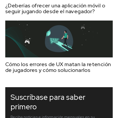
¿Deberías ofrecer una aplicación móvil o
seguir jugando desde el navegador?
Cómo los errores de UX matan la retención
de jugadores y cómo solucionarlos
Suscríbase para saber
primero
Reciba noticias e información mensuales en su