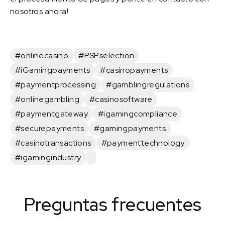
nosotros ahora!
#onlinecasino
#PSPselection
#iGamingpayments
#casinopayments
#paymentprocessing
#gamblingregulations
#onlinegambling
#casinosoftware
#paymentgateway
#igamingcompliance
#securepayments
#gamingpayments
#casinotransactions
#paymenttechnology
#igamingindustry
Preguntas frecuentes