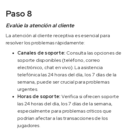
Paso 8
Evalúe la atención al cliente
La atención al cliente receptiva es esencial para
resolver los problemas rápidamente:
Canales de soporte:
Consulta las opciones de
soporte disponibles (teléfono, correo
electrónico, chat en vivo). La asistencia
telefónica las 24 horas del día, los 7 días de la
semana, puede ser crucial para problemas
urgentes.
Horas de soporte:
Verifica si ofrecen soporte
las 24 horas del día, los 7 días de la semana,
especialmente para problemas críticos que
podrían afectar a las transacciones de los
jugadores.