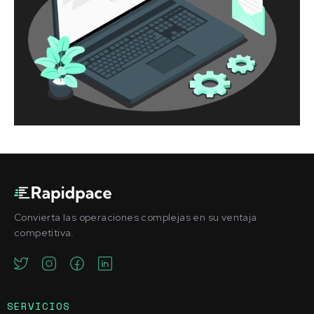
Convierta las operaciones complejas en su ventaja
competitiva.
SERVICIOS