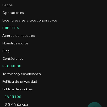
Pagos
Operaciones
Licencias y servicios corporativos
EMPRESA
Acerca de nosotros
Nuestros socios
Blog
Contáctanos
RECURSOS
Términos y condiciones
Política de privacidad
Política de cookies
EVENTOS
SiGMA Europa