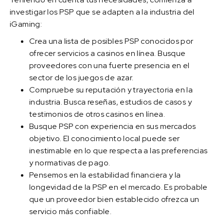
investigar los PSP que se adapten a la industria del
iGaming:
Crea una lista de posibles PSP conocidos por
ofrecer servicios a casinos en línea. Busque
proveedores con una fuerte presencia en el
sector de los juegos de azar.
Compruebe su reputación y trayectoria en la
industria. Busca reseñas, estudios de casos y
testimonios de otros casinos en línea.
Busque PSP con experiencia en sus mercados
objetivo. El conocimiento local puede ser
inestimable en lo que respecta a las preferencias
y normativas de pago.
Pensemos en la estabilidad financiera y la
longevidad de la PSP en el mercado. Es probable
que un proveedor bien establecido ofrezca un
servicio más confiable.