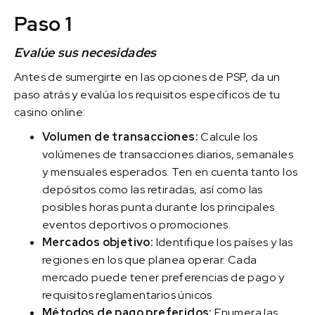
Paso 1
Evalúe sus necesidades
Antes de sumergirte en las opciones de PSP, da un
paso atrás y evalúa los requisitos específicos de tu
casino online:
Volumen de transacciones:
Calcule los
volúmenes de transacciones diarios, semanales
y mensuales esperados. Ten en cuenta tanto los
depósitos como las retiradas, así como las
posibles horas punta durante los principales
eventos deportivos o promociones.
Mercados objetivo:
Identifique los países y las
regiones en los que planea operar. Cada
mercado puede tener preferencias de pago y
requisitos reglamentarios únicos.
Métodos de pago preferidos:
Enumera las