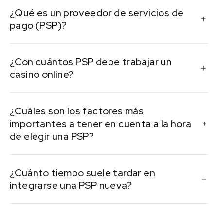
¿Qué es un proveedor de servicios de
pago (PSP)?
Una PSP es una empresa que ofrece a las empresas
¿Con cuántos PSP debe trabajar un
en línea la posibilidad de aceptar pagos electrónicos,
casino online?
incluidas tarjetas de crédito, transferencias bancarias
y monederos electrónicos. Actúan como
intermediarios entre tu casino online, el jugador y
Si bien es posible trabajar con varios PSP, la mayoría
¿Cuáles son los factores más
varias instituciones financieras para procesar las
de los casinos en línea comienzan con un proveedor
transacciones de forma segura y eficiente.
importantes a tener en cuenta a la hora
principal. A medida que el negocio crezca, podrías
considerar agregar más para aumentar la redundancia
de elegir una PSP?
y ampliar las opciones de pago. Varios PSP pueden
ofrecer una cobertura más amplia y actuar como
Los factores clave incluyen las medidas de seguridad,
respaldo, pero también aumentan la complejidad
¿Cuánto tiempo suele tardar en
las tarifas, los métodos de pago compatibles, las
operativa.
integrarse una PSP nueva?
capacidades de integración, el cumplimiento
normativo y la atención al cliente. La PSP ideal
debería ofrecer una sólida prevención del fraude,
Los tiempos de integración pueden variar mucho,