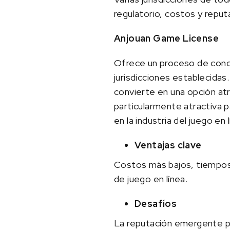
regulatorio, costos y reput
Anjouan Game License
Ofrece un proceso de conce
jurisdicciones establecidas.
convierte en una opción a
particularmente atractiva 
en la industria del juego en l
Ventajas clave
Costos más bajos, tiempos
de juego en línea.
Desafíos
La reputación emergente pu