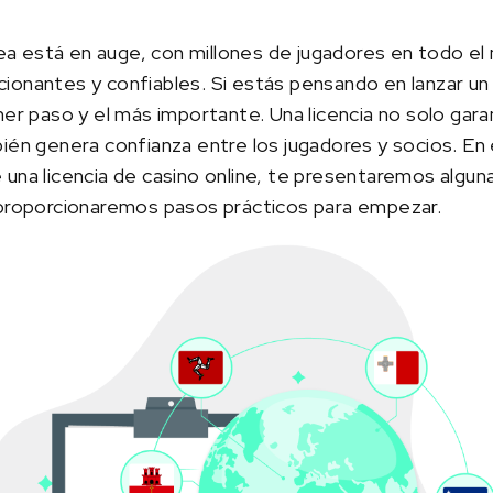
ínea está en auge, con millones de jugadores en todo 
ionantes y confiables. Si estás pensando en lanzar un 
mer paso y el más importante. Una licencia no solo gar
ién genera confianza entre los jugadores y socios. En
una licencia de casino online, te presentaremos alguna
 proporcionaremos pasos prácticos para empezar.