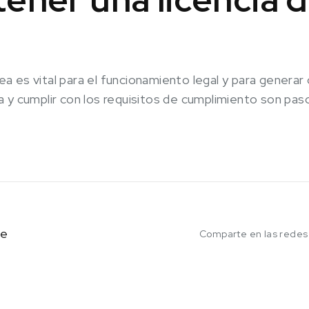
nea es vital para el funcionamiento legal y para generar
cta y cumplir con los requisitos de cumplimiento son paso
ce
Comparte en las redes