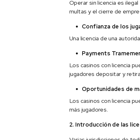
Operar sin licencia es ileg
multas y el cierre de empre
Confianza de los ju
Una licencia de una autorida
Payments Trameme
Los casinos con licencia pu
jugadores depositar y retir
Oportunidades de m
Los casinos con licencia pu
más jugadores.
2. Introducción de las lic
Varias jurisdicciones de to