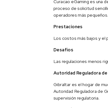
Curacao eGaming es una de 
proceso de solicitud sencil
operadores más pequeños
Prestaciones
Los costos más bajos y el p
Desafíos
Las regulaciones menos rig
Autoridad Reguladora de
Gibraltar es el hogar de mu
Autoridad Reguladora de Gi
supervisión regulatoria.