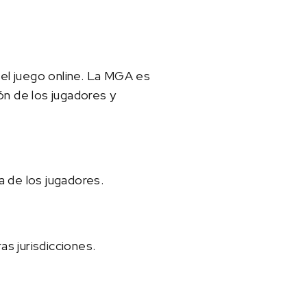
del juego online. La MGA es
ón de los jugadores y
 de los jugadores.
s jurisdicciones.