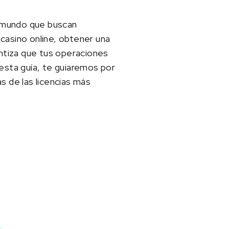
el mundo que buscan
casino online, obtener una
antiza que tus operaciones
 esta guía, te guiaremos por
s de las licencias más