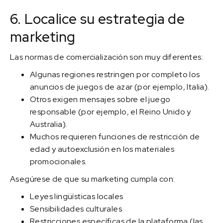
6. Localice su estrategia de
marketing
Las normas de comercialización son muy diferentes:
Algunas regiones restringen por completo los
anuncios de juegos de azar (por ejemplo, Italia).
Otros exigen mensajes sobre el juego
responsable (por ejemplo, el Reino Unido y
Australia).
Muchos requieren funciones de restricción de
edad y autoexclusión en los materiales
promocionales.
Asegúrese de que su marketing cumpla con:
Leyes lingüísticas locales
Sensibilidades culturales
Restricciones específicas de la plataforma (las