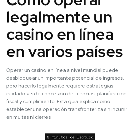
legalmente un
casino en línea
en varios países
Operar un casino en línea a nivel mundial puede
desbloquear un importante potencial de ingresos,
pero hacerlo legalmente requiere estrategias
cuidadosas de concesión de licencias, planificación
fiscal y cumplimiento. Esta guía explica cómo
establecer una operación transfronteriza sin incurrir
en multas ni cierres.
9 minutos de lectura