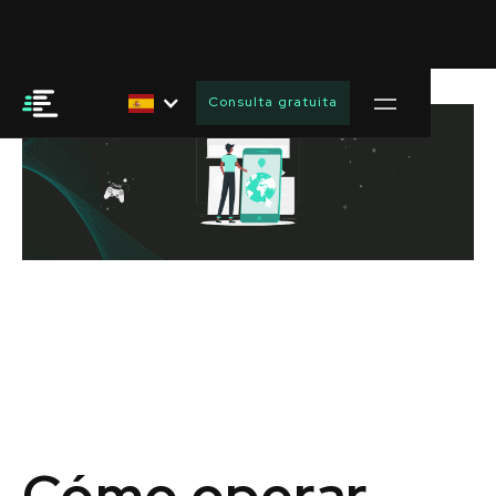
Consulta gratuita
Cómo operar