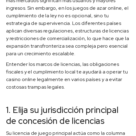
más mercados significan más usuarios y mayores
ingresos. Sin embargo, en los juegos de azar online, el
cumplimiento de la ley no es opcional, sino tu
estrategia de supervivencia. Los diferentes países
aplican diversas regulaciones, estructuras de licencias
y restricciones de comercialización, lo que hace que la
expansión transfronteriza sea compleja pero esencial
para un crecimiento escalable.
Entender los marcos de licencias, las obligaciones
fiscales y el cumplimiento local te ayudará a operar tu
casino online legalmente en varios países y a evitar
costosas trampas legales.
1. Elija su jurisdicción principal
de concesión de licencias
Su licencia de juego principal actúa como la columna