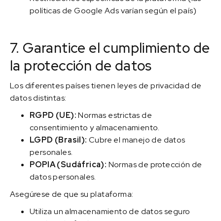
políticas de Google Ads varían según el país)
7. Garantice el cumplimiento de
la protección de datos
Los diferentes países tienen leyes de privacidad de
datos distintas:
RGPD (UE):
Normas estrictas de
consentimiento y almacenamiento.
LGPD (Brasil):
Cubre el manejo de datos
personales.
POPIA (Sudáfrica):
Normas de protección de
datos personales.
Asegúrese de que su plataforma:
Utiliza un almacenamiento de datos seguro