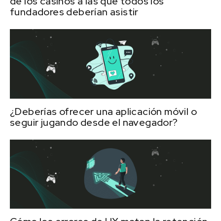
de los casinos a las que todos los
fundadores deberían asistir
¿Deberías ofrecer una aplicación móvil o
seguir jugando desde el navegador?