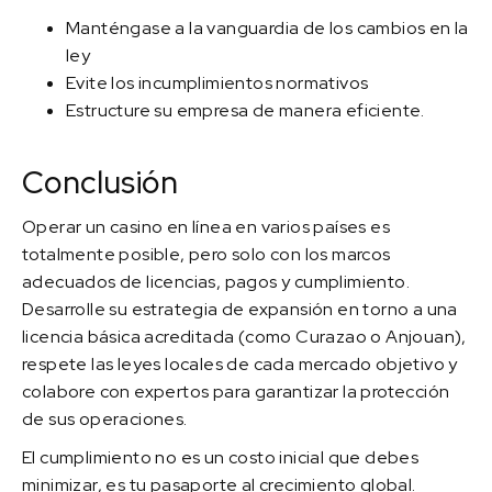
Manténgase a la vanguardia de los cambios en la
ley
Evite los incumplimientos normativos
Estructure su empresa de manera eficiente.
Conclusión
Operar un casino en línea en varios países es
totalmente posible, pero solo con los marcos
adecuados de licencias, pagos y cumplimiento.
Desarrolle su estrategia de expansión en torno a una
licencia básica acreditada (como Curazao o Anjouan),
respete las leyes locales de cada mercado objetivo y
colabore con expertos para garantizar la protección
de sus operaciones.
El cumplimiento no es un costo inicial que debes
minimizar, es tu pasaporte al crecimiento global.