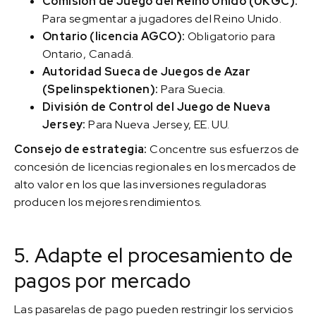
Comisión de Juego del Reino Unido (UKGC):
Para segmentar a jugadores del Reino Unido.
Ontario (licencia AGCO):
Obligatorio para
Ontario, Canadá.
Autoridad Sueca de Juegos de Azar
(Spelinspektionen):
Para Suecia.
División de Control del Juego de Nueva
Jersey:
Para Nueva Jersey, EE. UU.
Consejo de estrategia:
Concentre sus esfuerzos de
concesión de licencias regionales en los mercados de
alto valor en los que las inversiones reguladoras
producen los mejores rendimientos.
5. Adapte el procesamiento de
pagos por mercado
Las pasarelas de pago pueden restringir los servicios