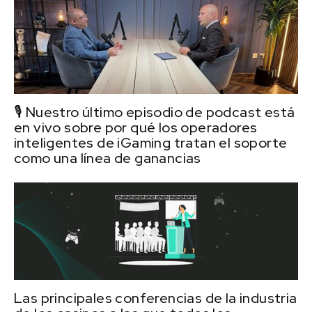
🎙️ Nuestro último episodio de podcast está
en vivo sobre por qué los operadores
inteligentes de iGaming tratan el soporte
como una línea de ganancias
Las principales conferencias de la industria