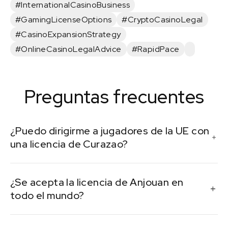
#InternationalCasinoBusiness
#GamingLicenseOptions
#CryptoCasinoLegal
#CasinoExpansionStrategy
#OnlineCasinoLegalAdvice
#RapidPace
Preguntas frecuentes
¿Puedo dirigirme a jugadores de la UE con
una licencia de Curazao?
Sí, en muchos casos, aunque es posible que se
¿Se acepta la licencia de Anjouan en
enfrente a restricciones de los proveedores de pagos
todo el mundo?
y a niveles de confianza más bajos en comparación
con las licencias nacionales o de MGA.
Es aceptado en la mayoría de los mercados grises y