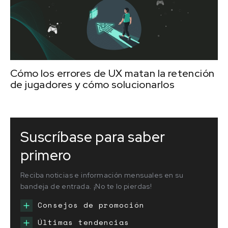
Cómo los errores de UX matan la retención
de jugadores y cómo solucionarlos
Suscríbase para saber
primero
Reciba noticias e información mensuales en su
bandeja de entrada. ¡No te lo pierdas!
Consejos de promoción
Últimas tendencias