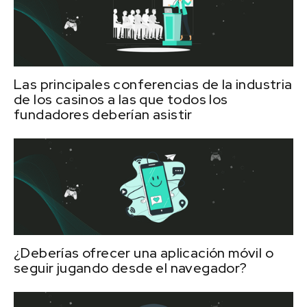
Las principales conferencias de la industria
de los casinos a las que todos los
fundadores deberían asistir
¿Deberías ofrecer una aplicación móvil o
seguir jugando desde el navegador?