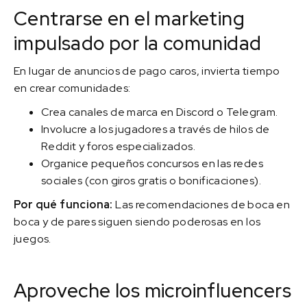
Centrarse en el marketing
impulsado por la comunidad
En lugar de anuncios de pago caros, invierta tiempo
en crear comunidades:
Crea canales de marca en Discord o Telegram.
Involucre a los jugadores a través de hilos de
Reddit y foros especializados.
Organice pequeños concursos en las redes
sociales (con giros gratis o bonificaciones).
Por qué funciona:
Las recomendaciones de boca en
boca y de pares siguen siendo poderosas en los
juegos.
Aproveche los microinfluencers