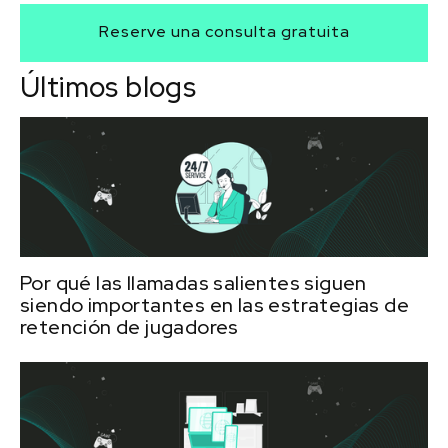
participativo, especialmente en comunidades de
Reserve una consulta gratuita
videojuegos especializadas.
Últimos blogs
Por qué las llamadas salientes siguen
siendo importantes en las estrategias de
retención de jugadores