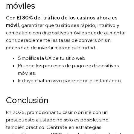
móviles
Con
El 80% del tráfico de los casinos ahora es
móvil
, garantizar que tu sitio sea rápido, intuitivo y
compatible con dispositivos móviles puede aumentar
considerablemente las tasas de conversión sin
necesidad de invertir más en publicidad.
Simplifica la UX de tu sitio web.
Pruebe los procesos de pago en dispositivos
móviles.
Incluye chat en vivo para soporte instantáneo.
Conclusión
En 2025, promocionar tu casino online con un
presupuesto ajustado no solo es posible, sino
también práctico. Céntrate en estrategias