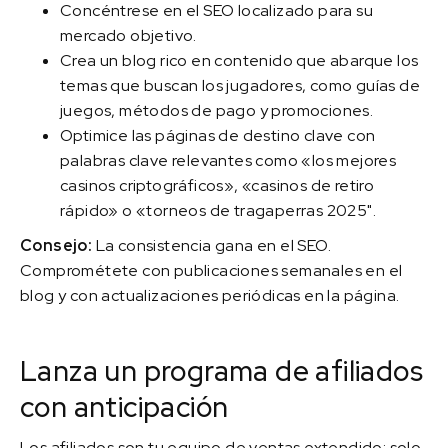
Concéntrese en el SEO localizado para su
mercado objetivo.
Crea un blog rico en contenido que abarque los
temas que buscan los jugadores, como guías de
juegos, métodos de pago y promociones.
Optimice las páginas de destino clave con
palabras clave relevantes como «los mejores
casinos criptográficos», «casinos de retiro
rápido» o «torneos de tragaperras 2025".
Consejo:
La consistencia gana en el SEO.
Comprométete con publicaciones semanales en el
blog y con actualizaciones periódicas en la página.
Lanza un programa de afiliados
con anticipación
Los afiliados son tu equipo de ventas extendido: solo