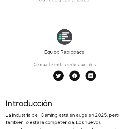
Equipo Rapidpace
Comparte en las redes sociales
Introducción
La industria del iGaming está en auge en 2025, pero
también lo está la competencia. Los nuevos