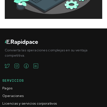
Convierta las operaciones complejas en su ventaja
competitiva.
SERVICIOS
Pagos
Operaciones
Licencias y servicios corporativos