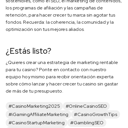
sostenibles, como el SEO, el marketing de contenidos,
los programas de afiliación y las campañas de
retención, para hacer crecer tu marca sin agotar tus
fondos. Recuerda: la coherencia, la comunidad y la
optimización son tus mejores aliados.
¿Estás listo?
¿Quieres crear una estrategia de marketing rentable
para tu casino? Ponte en contacto con nuestro
equipo hoy mismo para recibir orientación experta
sobre cómo lanzar y hacer crecer tu casino sin gastar
de más de tu presupuesto.
#CasinoMarketing2025
#OnlineCasinoSEO
#iGamingAffiliateMarketing
#CasinoGrowthTips
#CasinoStartupMarketing
#GamblingSEO