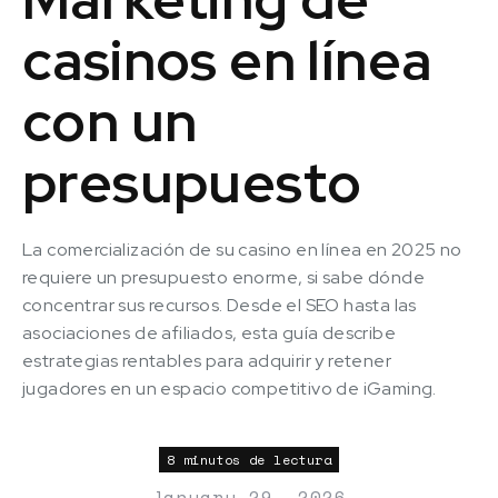
casinos en línea
con un
presupuesto
La comercialización de su casino en línea en 2025 no
requiere un presupuesto enorme, si sabe dónde
concentrar sus recursos. Desde el SEO hasta las
asociaciones de afiliados, esta guía describe
estrategias rentables para adquirir y retener
jugadores en un espacio competitivo de iGaming.
8 minutos de lectura
January 29, 2026