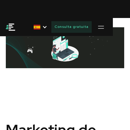
Consulta gratuita
Marketing de