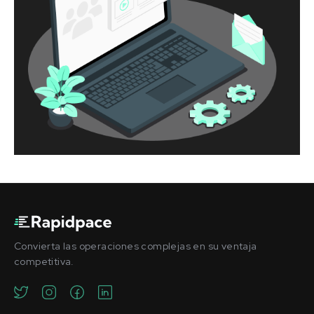
Convierta las operaciones complejas en su ventaja
competitiva.