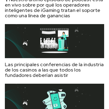
en vivo sobre por qué los operadores
inteligentes de iGaming tratan el soporte
como una línea de ganancias
Las principales conferencias de la industria
de los casinos a las que todos los
fundadores deberían asistir