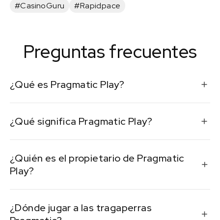
#CasinoGuru
#Rapidpace
Preguntas frecuentes
¿Qué es Pragmatic Play?
Pragmatic Play es un proveedor de contenido líder en
¿Qué significa Pragmatic Play?
la industria del juego en línea, que ofrece una amplia
gama de productos que incluyen tragamonedas,
juegos de casino en vivo, bingo y deportes virtuales.
Pragmatic Play es una empresa que ofrece
¿Quién es el propietario de Pragmatic
experiencias de juego prácticas, atractivas y de alta
Play?
calidad en múltiples plataformas.
Pragmatic Play es de propiedad privada, tiene su
¿Dónde jugar a las tragaperras
sede en Malta y opera bajo varias licencias de juego.