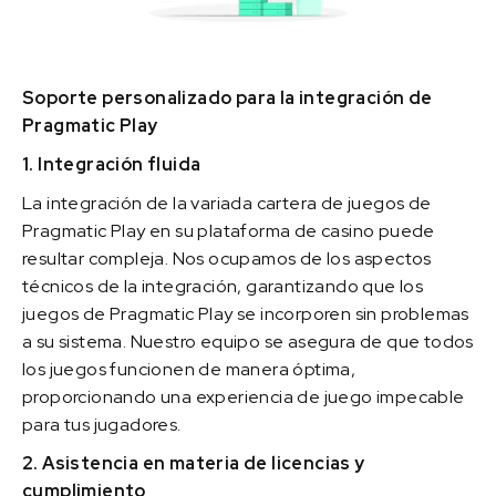
Soporte personalizado para la integración de
Pragmatic Play
1. Integración fluida
La integración de la variada cartera de juegos de
Pragmatic Play en su plataforma de casino puede
resultar compleja. Nos ocupamos de los aspectos
técnicos de la integración, garantizando que los
juegos de Pragmatic Play se incorporen sin problemas
a su sistema. Nuestro equipo se asegura de que todos
los juegos funcionen de manera óptima,
proporcionando una experiencia de juego impecable
para tus jugadores.
2. Asistencia en materia de licencias y
cumplimiento