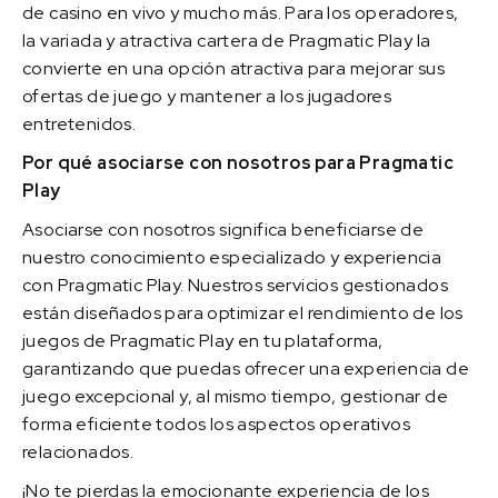
de casino en vivo y mucho más. Para los operadores,
la variada y atractiva cartera de Pragmatic Play la
convierte en una opción atractiva para mejorar sus
ofertas de juego y mantener a los jugadores
entretenidos.
Por qué asociarse con nosotros para Pragmatic
Play
Asociarse con nosotros significa beneficiarse de
nuestro conocimiento especializado y experiencia
con Pragmatic Play. Nuestros servicios gestionados
están diseñados para optimizar el rendimiento de los
juegos de Pragmatic Play en tu plataforma,
garantizando que puedas ofrecer una experiencia de
juego excepcional y, al mismo tiempo, gestionar de
forma eficiente todos los aspectos operativos
relacionados.
¡No te pierdas la emocionante experiencia de los