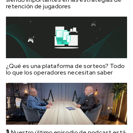
retención de jugadores
¿Qué es una plataforma de sorteos? Todo
lo que los operadores necesitan saber
🎙️ Nuestro último episodio de podcast está