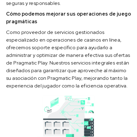
seguras y responsables.
Cómo podemos mejorar sus operaciones de juego
pragmáticas
Como proveedor de servicios gestionados
especializado en operaciones de casinos en línea,
ofrecemos soporte específico para ayudarlo a
administrar y optimizar de manera efectiva sus ofertas
de Pragmatic Play. Nuestros servicios integrales están
diseñados para garantizar que aproveche al máximo
su asociación con Pragmatic Play, mejorando tanto la
experiencia del jugador como la eficiencia operativa.