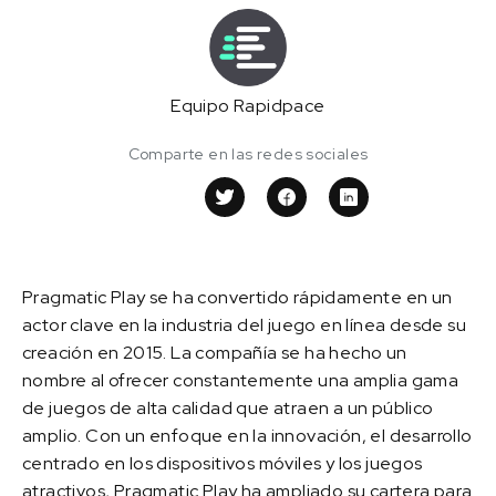
Equipo Rapidpace
Comparte en las redes sociales
Pragmatic Play se ha convertido rápidamente en un
actor clave en la industria del juego en línea desde su
creación en 2015. La compañía se ha hecho un
nombre al ofrecer constantemente una amplia gama
de juegos de alta calidad que atraen a un público
amplio. Con un enfoque en la innovación, el desarrollo
centrado en los dispositivos móviles y los juegos
atractivos, Pragmatic Play ha ampliado su cartera para