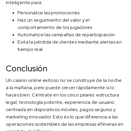
inteligente para:
Personalice las promociones
Haz un seguimiento del valor y el
comportamiento de los jugadores
Automatice las campañas de reparticipación
Evita la pérdida de clientes mediante alertas en
tiempo real.
Conclusión
Un casino online exitoso no se construye de la noche
a la mañana, pero puede crecer rápidamente si lo
haces bien. Céntrate en los cinco pilares: estructura
legal, tecnología potente, experiencia de usuario
centrada en dispositivos móviles, pagos seguros y
marketing innovador. Esto es lo que diferencia a las
operaciones sostenibles de las empresas efímeras en