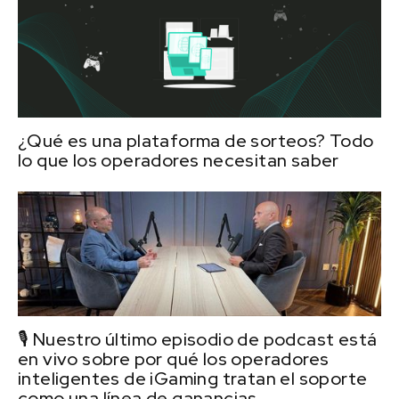
¿Qué es una plataforma de sorteos? Todo
lo que los operadores necesitan saber
🎙️ Nuestro último episodio de podcast está
en vivo sobre por qué los operadores
inteligentes de iGaming tratan el soporte
como una línea de ganancias