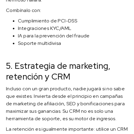
Combínalo con:
Cumplimiento de PCI-DSS
Integraciones KYC/AML
IA para la prevención del fraude
Soporte multidivisa
5. Estrategia de marketing,
retención y CRM
Incluso con un gran producto, nadie jugará si no sabe
que existes. Invierta desde el principio en campañas
de marketing de afiliación, SEO y bonificaciones para
maximizar sus ganancias. Su CRM no es solo una
herramienta de soporte, es su motor de ingresos.
La retención es igualmente importante: utilice un CRM