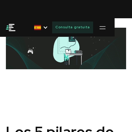
Consulta gratuita
Los 5 pilares de