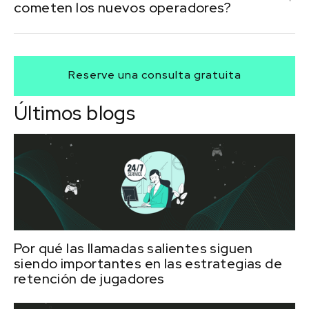
cometen los nuevos operadores?
plataforma totalmente personalizada puede tardar
de 3 a 6 meses.
Los principales escollos son saltarse la debida
diligencia legal, subestimar las necesidades de
Reserve una consulta gratuita
soporte, elegir proveedores de software deficientes y
descuidar la retención de jugadores.
Últimos blogs
Por qué las llamadas salientes siguen
siendo importantes en las estrategias de
retención de jugadores