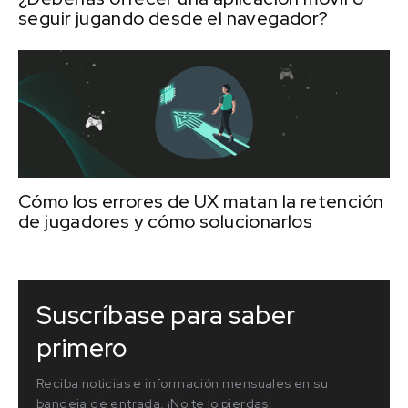
seguir jugando desde el navegador?
Cómo los errores de UX matan la retención
de jugadores y cómo solucionarlos
Suscríbase para saber
primero
Reciba noticias e información mensuales en su
bandeja de entrada. ¡No te lo pierdas!