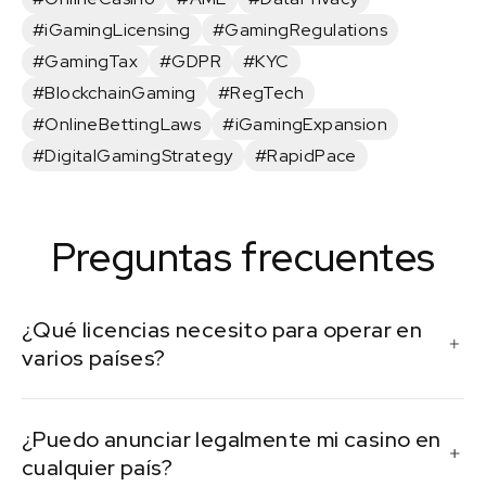
#iGamingLicensing
#GamingRegulations
#GamingTax
#GDPR
#KYC
#BlockchainGaming
#RegTech
#OnlineBettingLaws
#iGamingExpansion
#DigitalGamingStrategy
#RapidPace
Preguntas frecuentes
¿Qué licencias necesito para operar en
varios países?
Necesita licencias individuales por jurisdicción. Por
¿Puedo anunciar legalmente mi casino en
ejemplo, Malta y el Reino Unido tienen procesos
cualquier país?
separados con diferentes requisitos de cumplimiento.