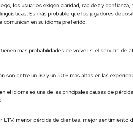
uego, los usuarios exigen claridad, rapidez y confianza,
lingüísticas. Es más probable que los jugadores deposi
 comunican en su idioma preferido.
tienen más probabilidades de volver si el servicio de a
n son entre un 30 y un 50% más altas en las experienci
en el idioma es una de las principales causas de pérdida
.
r LTV, menor pérdida de clientes, mejor sentimiento 