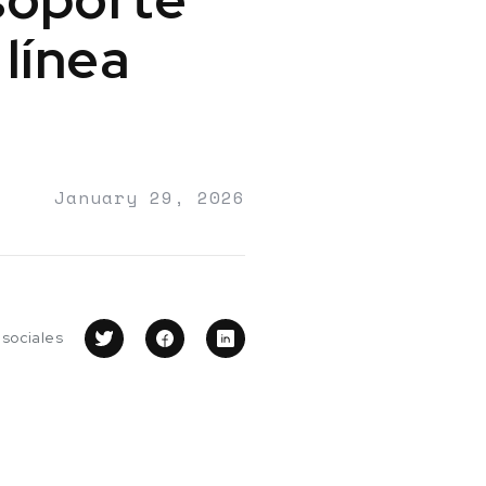
 línea
January 29, 2026
 sociales