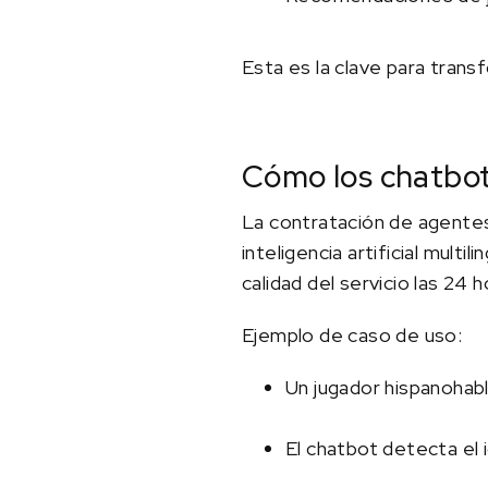
Esta es la clave para transf
Cómo los chatbot
La contratación de agentes
inteligencia artificial mult
calidad del servicio las 24 h
Ejemplo de caso de uso:
Un jugador hispanohabl
El chatbot detecta el i