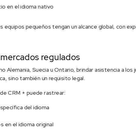
io en el idioma nativo
s equipos pequeños tengan un alcance global, con exper
 mercados regulados
Alemania, Suecia u Ontario, brindar asistencia a los j
a, sino también un requisito legal.
e de CRM + puede rastrear:
pecífica del idioma
 en el idioma original