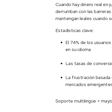
Cuando hay dinero real en j
derrumban con las barreras 
mantengan leales cuando se
Estadísticas clave:
El 74% de los usuarios 
en su idioma
Las tasas de conversió
La frustración basada 
mercados emergentes
Soporte multilingüe = mayo