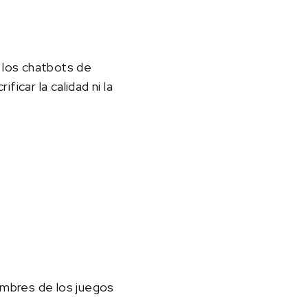
a los chatbots de
ficar la calidad ni la
ombres de los juegos