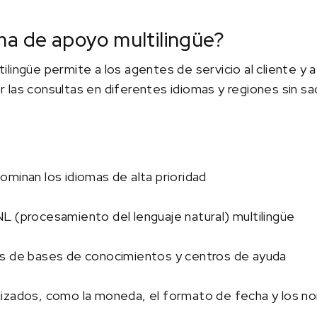
ma de apoyo multilingüe?
lingüe permite a los agentes de servicio al cliente y 
er las consultas en diferentes idiomas y regiones sin sacri
minan los idiomas de alta prioridad
L (procesamiento del lenguaje natural) multilingüe
s de bases de conocimientos y centros de ayuda
izados, como la moneda, el formato de fecha y los n