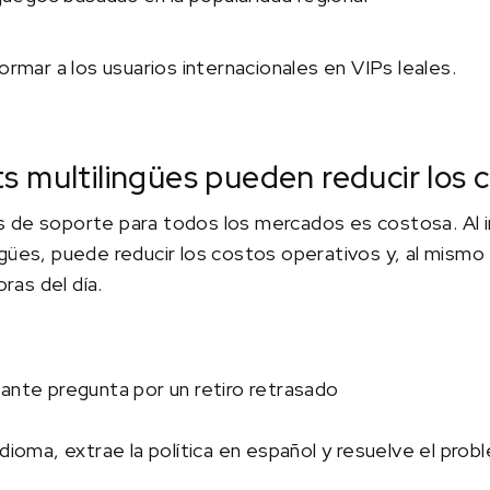
ormar a los usuarios internacionales en VIPs leales.
s multilingües pueden reducir los 
 de soporte para todos los mercados es costosa. Al 
ilingües, puede reducir los costos operativos y, al mism
oras del día.
ante pregunta por un retiro retrasado
dioma, extrae la política en español y resuelve el prob