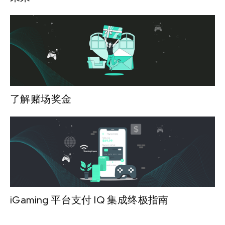
了解赌场奖金
iGaming 平台支付 IQ 集成终极指南