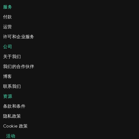
服务
付款
运营
许可和企业服务
公司
关于我们
我们的合作伙伴
博客
联系我们
资源
条款和条件
隐私政策
Cookie 政策
活动