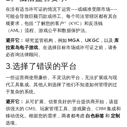
在没有适当许可证的情况下运营——或瞄准受限市场——
可能会导致巨额罚款或停工。每个司法管辖区都有其合
规要求，包括 “了解您的客户”（KYC）和反洗钱
（AML）流程、游戏公平和数据保护法。
避开它：
研究监管机构，例如
MGA
，
UKGC
，以及
库
拉索岛电子游戏
。在选择目标市场或许可证之前，请务
必咨询法律顾问。
3.选择了错误的平台
一些运营商使用廉价、不灵活的平台，无法扩展或与现
代工具集成。其他人则选择了他们不知道如何管理的过
于复杂的系统。
避开它：
从可扩展、信誉良好的平台提供商开始，该提
供强大的 CMS、玩家管理工具、游戏聚合、CRM 集成和
移动优化。根据您的需求，两者都考虑
白色标签
和
定制
选项。