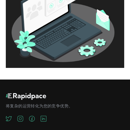
将复杂的运营转化为您的竞争优势。