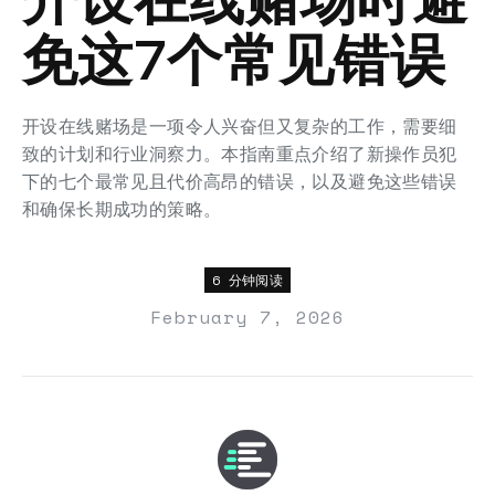
免这7个常见错误
开设在线赌场是一项令人兴奋但又复杂的工作，需要细
致的计划和行业洞察力。本指南重点介绍了新操作员犯
下的七个最常见且代价高昂的错误，以及避免这些错误
和确保长期成功的策略。
6 分钟阅读
February 7, 2026