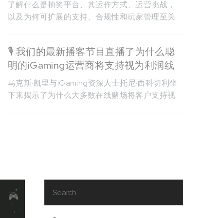
了解什么是抽奖平台、其运作方式、运营挑战，
以及为何可扩展的支持、合规性和玩家管理至关
重要。
🎙️ 我们的最新播客节目直播了为什么聪
明的iGaming运营商将支持视为利润线
马克斯·凯里与iGaming资深人士托尼·西科切利坐
下来揭示了为什么大多数在线赌场将客户支持视
为成本中心而不是增长渠道，从而造成收入流
失。从CPA回收到存款转换，本集详细介绍了将
支持团队转变为业务中最强大的盈利引擎之一的
运营转变。