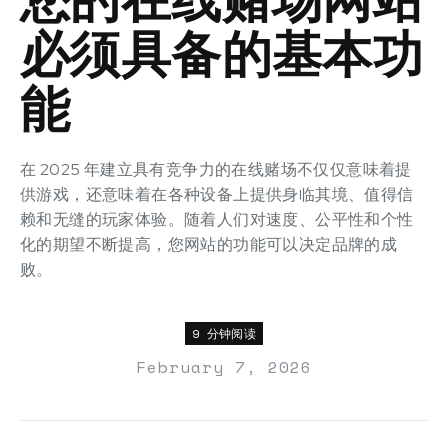
必须具备的基本功
能
在 2025 年建立具有竞争力的在线赌场不仅仅意味着提
供游戏，还意味着在各种设备上提供身临其境、值得信
赖和无缝的玩家体验。随着人们对速度、公平性和个性
化的期望不断提高，您网站的功能可以决定品牌的成
败。
9 分钟阅读
February 7, 2026