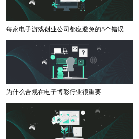
每家电子游戏创业公司都应避免的5个错误
为什么合规在电子博彩行业很重要