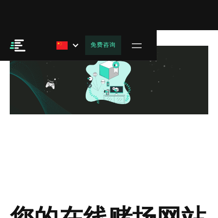
免费咨询
您的在线赌场网站