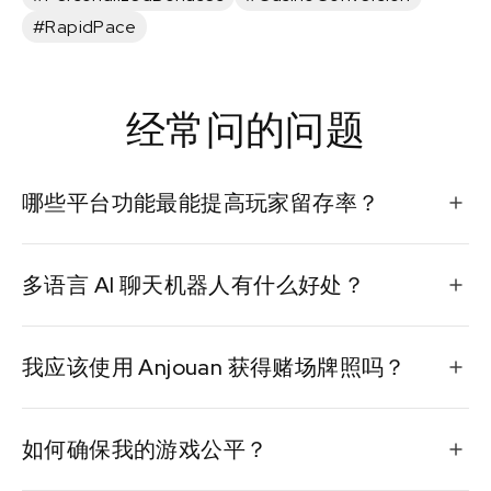
#RapidPace
经常问的问题
哪些平台功能最能提高玩家留存率？
即时支付、个性化奖励和实时支持是长期玩家参与度的
多语言 AI 聊天机器人有什么好处？
首要驱动力。
它增强了全球支持覆盖范围，减少了门票数量，让玩家
我应该使用 Anjouan 获得赌场牌照吗？
无论身在何处都能感到满意。
由于处理速度快、费用较低以及可接受的全球覆盖范
如何确保我的游戏公平？
围，昂儒昂正成为一个受欢迎的切入点，尤其是对于新
运营商而言。