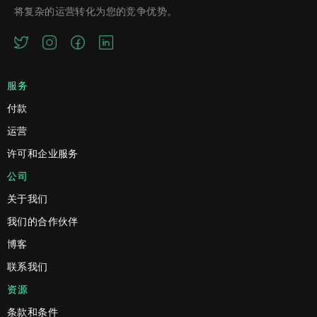
将复杂的运营转化为您的竞争优势。
服务
付款
运营
许可和企业服务
公司
关于我们
我们的合作伙伴
博客
联系我们
资源
条款和条件