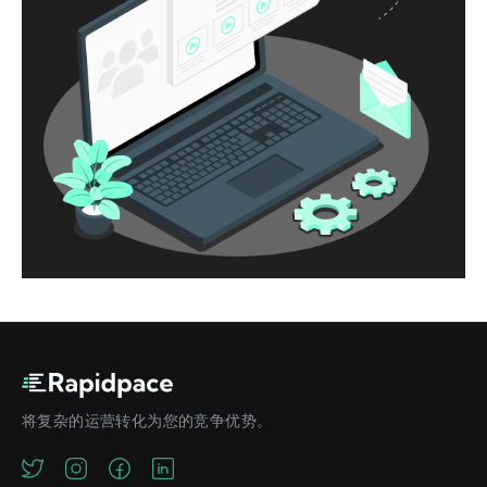
将复杂的运营转化为您的竞争优势。