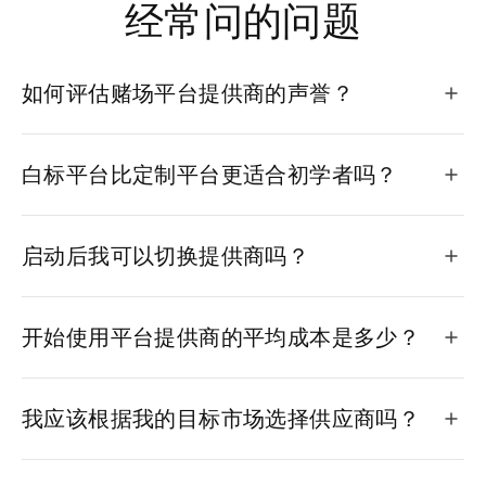
经常问的问题
如何评估赌场平台提供商的声誉？
查看行业论坛、客户感言、案例研究和 LinkedIn。询问
白标平台比定制平台更适合初学者吗？
推荐人并查看他们在iGaming领域运营了多长时间。
对于大多数首次使用的操作员来说，是的。它更快、更
启动后我可以切换提供商吗？
便宜，并且带有现成的许可、付款和游戏库。
从技术上讲，是的，但它很复杂，可能会影响您的用户
开始使用平台提供商的平均成本是多少？
群和数据迁移。从一开始就做出明智的选择。
初始设置的价格从 15,000 美元到 50,000 美元不等，具
我应该根据我的目标市场选择供应商吗？
体取决于提供商、许可证和自定义级别。
是的。确保您的提供商具有区域合规性、首选付款方式