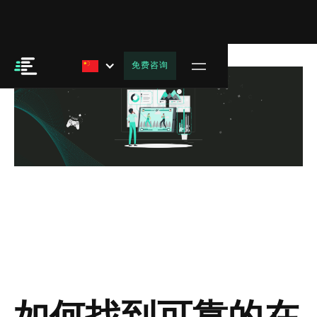
免费咨询
如何找到可靠的在