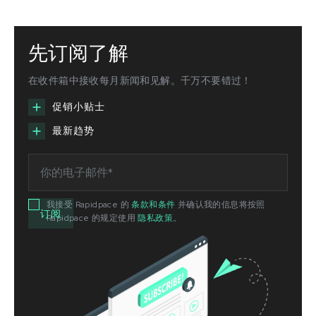
先订阅了解
在收件箱中接收每月新闻和见解。千万不要错过！
促销小贴士
最新趋势
我接受 Rapidpace 的
条款和条件
并确认我的信息将按照
Rapidpace 的规定使用
隐私政策
。