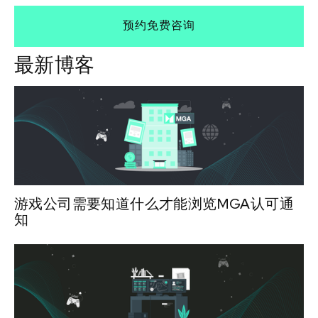
和内容本地化方面的经验。
预约免费咨询
最新博客
游戏公司需要知道什么才能浏览MGA认可通
知