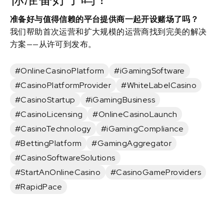
准备好与值得信赖的平台提供商一起开设赌场了吗？
我们帮助首次运营和扩大规模的运营商找到完美的解决
方案——从许可到发布。
#OnlineCasinoPlatform
#iGamingSoftware
#CasinoPlatformProvider
#WhiteLabelCasino
#CasinoStartup
#iGamingBusiness
#CasinoLicensing
#OnlineCasinoLaunch
#CasinoTechnology
#iGamingCompliance
#BettingPlatform
#GamingAggregator
#CasinoSoftwareSolutions
#StartAnOnlineCasino
#CasinoGameProviders
#RapidPace