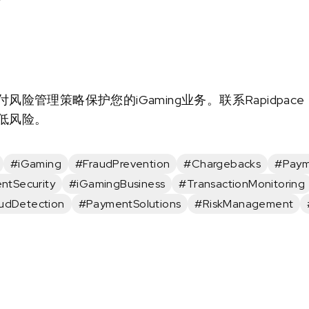
险管理策略保护您的iGaming业务。联系Rapidpa
低风险。
#iGaming
#FraudPrevention
#Chargebacks
#Paym
ntSecurity
#iGamingBusiness
#TransactionMonitoring
udDetection
#PaymentSolutions
#RiskManagement