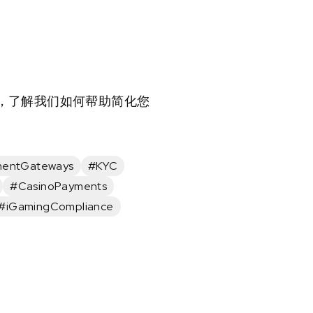
ce，了解我们如何帮助简化您
entGateways
#KYC
#CasinoPayments
#iGamingCompliance