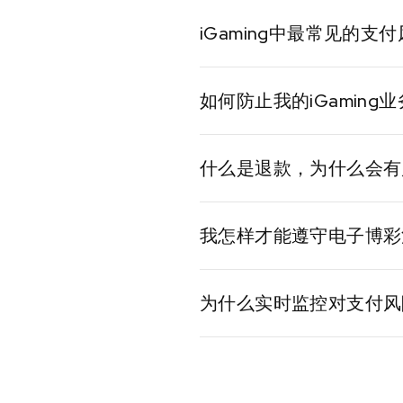
iGaming中最常见的支
常见的支付风险包括欺诈性
如何防止我的iGamin
使用安全的支付网关，实施强
什么是退款，为什么会有
当玩家对交易提出异议时，
我怎样才能遵守电子博彩
随时了解不同司法管辖区的
为什么实时监控对支付风
实时监控有助于在欺诈性交