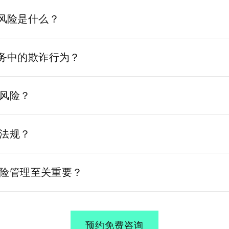
付风险是什么？
交易、退款、不遵守法规和付款处理失败。
g业务中的欺诈行为？
大的 KYC 流程，监控交易中是否存在可疑活动。
风险？
就会发生拒付，从而导致收入损失、费用和账户可能终
法规？
法律要求，确保获得适当的许可，并保持对反洗钱和数
险管理至关重要？
易或错误升级之前识别和防止欺诈性交易或错误。
预约免费咨询