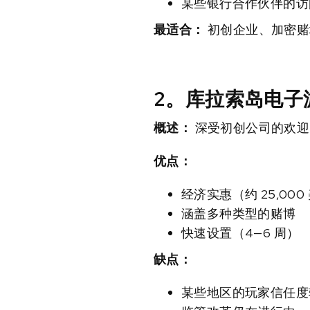
某些银行合作伙伴的访
最适合：
初创企业、加密赌
2。库拉索岛电子
概述：
深受初创公司的欢迎
优点：
经济实惠（约 25,000
涵盖多种类型的赌博
快速设置（4—6 周）
缺点：
某些地区的玩家信任度