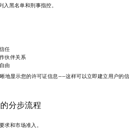
列入黑名单和刑事指控。
信任
作伙伴关系
自由
晰地显示您的许可证信息——这样可以立即建立用户的
照的分步流程
要求和市场准入。