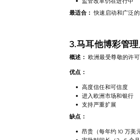
监管改革仍在进行中
最适合：
快速启动和广泛的
3.马耳他博彩管理局
概述：
欧洲最受尊敬的许可
优点：
高度信任和可信度
进入欧洲市场和银行
支持严重扩展
缺点：
昂贵（每年约 10 万美