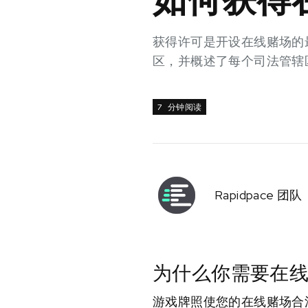
获得许可是开设在线赌场的
区，并概述了每个司法管辖
7 分钟阅读
Rapidpace 团队
为什么你需要在
游戏牌照使您的在线赌场合