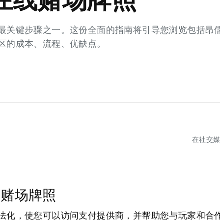
最关键步骤之一。这份全面的指南将引导您浏览包括昂
区的成本、流程、优缺点。
在社交
线赌场牌照
法化，使您可以访问支付提供商，并帮助您与玩家和合