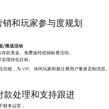
 — 营销和玩家参与度规划
信/推送活动
如存款奖金、免费旋转或锦标赛活动。
保实现转化目标。
功能，为 VIP、休闲玩家和新注册用户量身定制消息
— 付款处理和支持跟进
于财务运营：