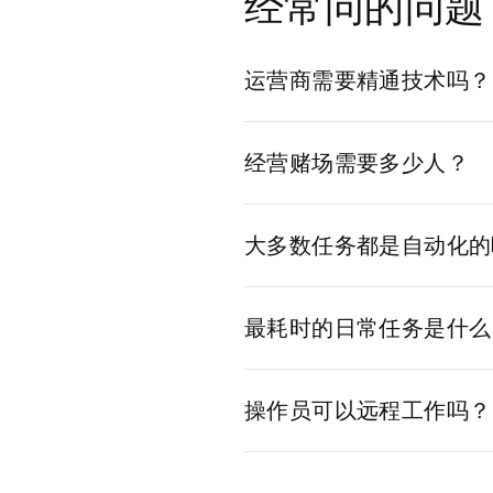
经常问的问题
运营商需要精通技术吗？
是的。虽然你不需要编码，但
经营赌场需要多少人？
这要视情况而定。精益运营通常
大多数任务都是自动化的
许多是——尤其是支付、C
最耗时的日常任务是什么
客户支持和付款审查通常需
操作员可以远程工作吗？
是的！许多赌场运营商完全