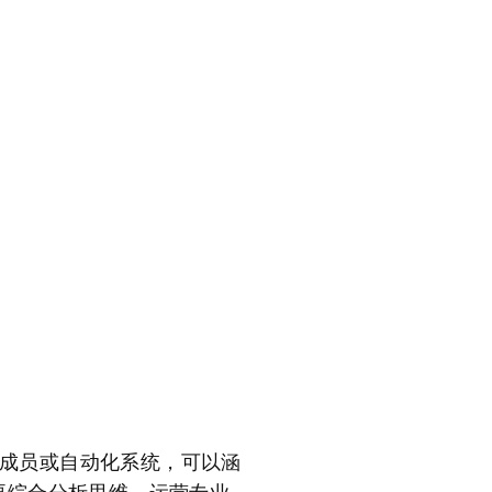
队成员或自动化系统，可以涵