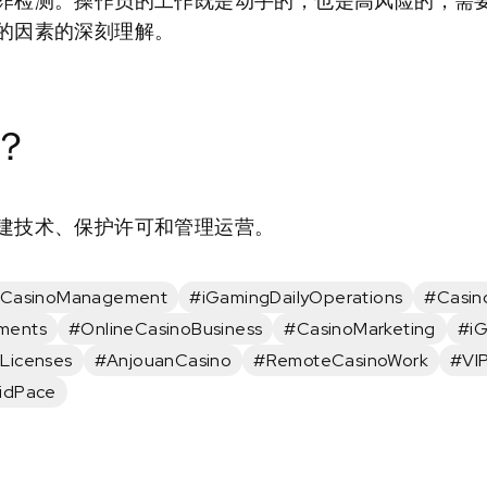
诈检测。操作员的工作既是动手的，也是高风险的，需
的因素的深刻理解。
？
建技术、保护许可和管理运营。
CasinoManagement
#iGamingDailyOperations
#Casin
ments
#OnlineCasinoBusiness
#CasinoMarketing
#i
Licenses
#AnjouanCasino
#RemoteCasinoWork
#VIP
idPace