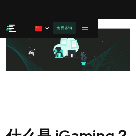
免费咨询
什么是 iGaming？