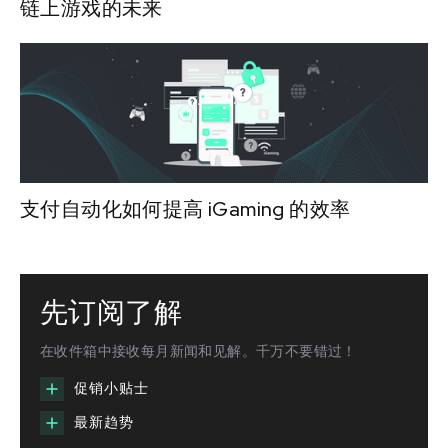
链上游戏的未来
支付自动化如何提高 iGaming 的效率
先订阅了解
在收件箱中接收每月新闻和见解。千万不要错过！
促销小贴士
最新趋势