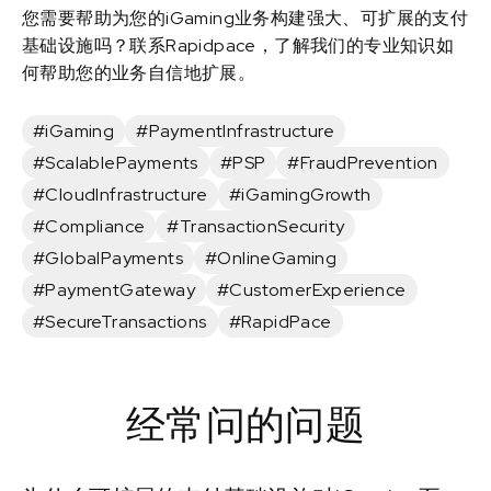
您需要帮助为您的iGaming业务构建强大、可扩展的支付
基础设施吗？联系Rapidpace，了解我们的专业知识如
何帮助您的业务自信地扩展。
#iGaming
#PaymentInfrastructure
#ScalablePayments
#PSP
#FraudPrevention
#CloudInfrastructure
#iGamingGrowth
#Compliance
#TransactionSecurity
#GlobalPayments
#OnlineGaming
#PaymentGateway
#CustomerExperience
#SecureTransactions
#RapidPace
经常问的问题