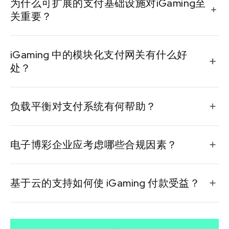
为什么可扩展的支付基础设施对iGaming至
关重要？
可扩展的支付系统支持更高的交易量，适应市场扩张，
iGaming 中的模块化支付网关有什么好
并为全球客户提供流畅的用户体验。
处？
模块化网关允许轻松更新和添加新功能，帮助企业快速
负载平衡对支付系统有何帮助？
适应新的市场或监管需求。
负载平衡可确保付款的有效路由，减少停机时间并提高
电子博彩企业应考虑哪些合规因素？
交易处理速度。
企业应遵守KYC、反洗钱法规和区域许可，才能在各个
基于云的支持如何使 iGaming 付款受益？
司法管辖区合法经营。
基于云的系统具有很强的适应性，允许您在高峰时段扩
展资源以保持最佳性能。