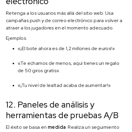
electrónico
Retenga a los usuarios más allá del sitio web. Usa
campañas push y de correo electrónico para volver a
atraer a los jugadores en el momento adecuado.
Ejemplos:
«¡El bote ahora es de 1,2 millones de euros!»
«Te echamos de menos, aquí tienes un regalo
de 50 giros gratis».
«¡Tu nivel de lealtad acaba de aumentar!»
12. Paneles de análisis y
herramientas de pruebas A/B
El éxito se basa en
medida
. Realiza un seguimiento