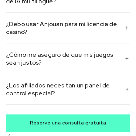
de IA multilingüe?
principales impulsores de la participación de los
jugadores a largo plazo.
Mejora la cobertura de soporte global, reduce el
¿Debo usar Anjouan para mi licencia de
volumen de entradas y mantiene contentos a los
casino?
jugadores independientemente de su ubicación.
Anjouan se está convirtiendo en un punto de entrada
¿Cómo me aseguro de que mis juegos
popular debido a su procesamiento rápido, tarifas
sean justos?
más bajas y una cobertura global aceptable,
especialmente para los nuevos operadores.
Asóciese con proveedores certificados por auditores
¿Los afiliados necesitan un panel de
de RNG, como iTech Labs, y muestre esos sellos en su
control especial?
sitio para ganarse la confianza de los jugadores.
Sí, las herramientas de seguimiento transparentes y
en tiempo real ayudan a los afiliados a promocionar tu
Reserve una consulta gratuita
marca de forma más eficaz y segura.