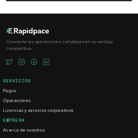
Convierta las operaciones complejas en su ventaja
competitiva.
SERVICIOS
Pagos
Operaciones
Licencias y servicios corporativos
EMPRESA
Acerca de nosotros