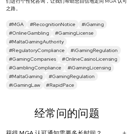
们进行个性化咨询，让我们帮助您自信地走向 MGA 认可
之路。
#MGA
#RecognitionNotice
#iGaming
#OnlineGambling
#GamingLicense
#MaltaGamingAuthority
#RegulatoryCompliance
#iGamingRegulation
#GamingCompanies
#OnlineCasinoLicensing
#GamblingCompliance
#iGamingLicensing
#MaltaGaming
#GamingRegulation
#iGamingLaw
#RapidPace
经常问的问题
获得 MGA 认可通知需要多长时间？