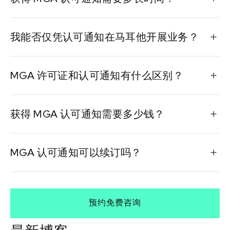
该过程通常需要2-3个月，具体取决于您的申请的完整性
我能否仅凭认可通知在马耳他开展业务？
以及MGA当前的工作量。
不，仅凭认可通知不允许在马耳他开展业务。这是朝着
MGA 许可证和认可通知有什么区别？
可能获得完整MGA许可证迈出的一步。
MGA许可证允许在MGA管辖范围内直接运营，而认可通
获得 MGA 认可通知需要多少钱？
知则承认您来自其他司法管辖区的现有许可证的有效
性。
费用各不相同，但通常包括申请费和年度认可费。请访
MGA 认可通知可以续订吗？
问 MGA 网站了解当前价格。
是的，认可通知可以每年续订，前提是继续遵守MGA标
准。
预约免费咨询