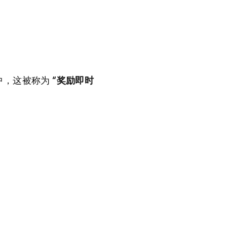
中，这被称为
“奖励即时