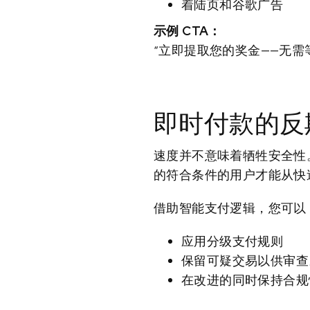
着陆页和谷歌广告
示例 CTA：
“立即提取您的奖金——无
即时付款的反
速度并不意味着牺牲安全性
的符合条件的用户才能从快
借助智能支付逻辑，您可以
应用分级支付规则
保留可疑交易以供审查
在改进的同时保持合规