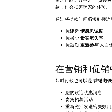
延迟付款是其中之一
贵宾离
款，也会损害玩家的体验。
通过将提款时间缩短到接近
你建造
情感忠诚度
你减少
贵宾流失率。
你鼓励
重新参与
来自
在营销和促销
即时付款也可以是
营销磁铁
您的欢迎优惠消息
贵宾招募活动
重新激活发送给失效用