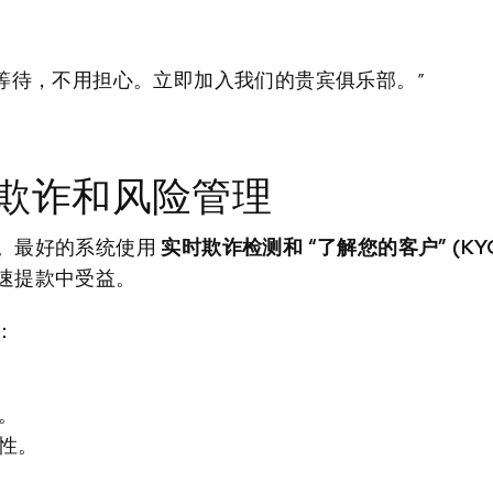
需等待，不用担心。立即加入我们的贵宾俱乐部。”
欺诈和风险管理
。最好的系统使用
实时欺诈检测和 “了解您的客户” (KYC
速提款中受益。
：
。
性。