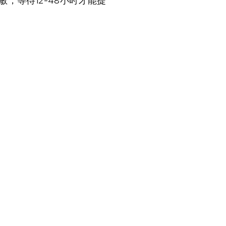
，等待12-48小时才能提