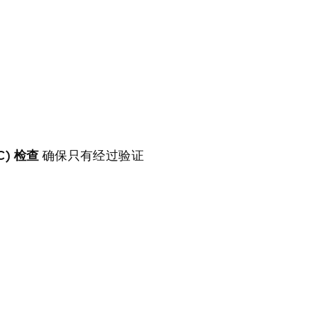
) 检查
确保只有经过验证