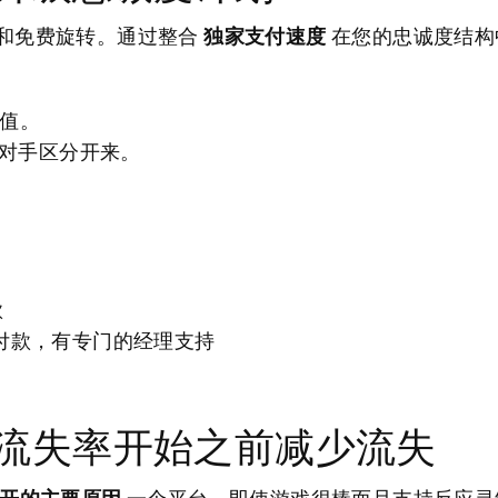
和免费旋转。通过整合
独家支付速度
在您的忠诚度结构
价值。
对手区分开来。
款
时付款，有专门的经理支持
流失率开始之前减少流失