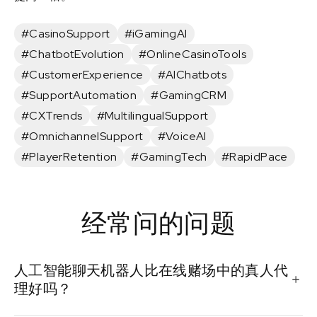
#CasinoSupport
#iGamingAI
#ChatbotEvolution
#OnlineCasinoTools
#CustomerExperience
#AIChatbots
#SupportAutomation
#GamingCRM
#CXTrends
#MultilingualSupport
#OmnichannelSupport
#VoiceAI
#PlayerRetention
#GamingTech
#RapidPace
经常问的问题
人工智能聊天机器人比在线赌场中的真人代
理好吗？