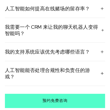
它们是互补的。人工智能机器人可以即时处理例行查
人工智能如何提高在线赌场的留存率？
询，而人工代理则专注于复杂的敏感问题，从而最大限
度地提高速度和质量。
根据玩家行为和历史数据，识别流失模式并主动触发优
我需要一个 CRM 来让我的聊天机器人变得
惠、消息或援助。
智能吗？
是的。CRM 通过为机器人提供过去的支持票、游戏历史
我的支持系统应该优先考虑哪些语言？
记录和 VIP 状态等背景信息来实现个性化。
从您的热门流量地区开始。英语、西班牙语、德语和葡
人工智能能否处理合规性和负责任的游
萄牙语是常见的必备品，尽可能使用特定地区的方言。
戏？
绝对可以。人工智能可以监控风险模式、举报行为、触
发 RG 警报并实时上报问题，从而确保法律和道德竞争。
预约免费咨询