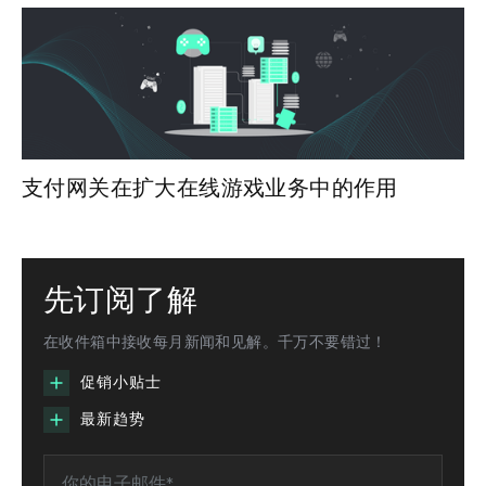
支付网关在扩大在线游戏业务中的作用
先订阅了解
在收件箱中接收每月新闻和见解。千万不要错过！
促销小贴士
最新趋势