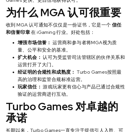
Games 更快、更自信地获得认可。
为什么 MGA 认可很重要
收到 MGA 认可通知不仅仅是一份证书，它是一个
信任
和信誉印章
在 iGaming 行业。好处包括：
增强市场信誉：
运营商和参与者将MGA视为质
量、公平和安全的基准。
扩大机会：
认可为受监管司法管辖区的伙伴关系和
运营打开了大门。
经证明的合规性和成熟度：
Turbo Games按照最
高的治理和监管合规标准运营。
玩家信任：
游戏玩家更有信心与产品已通过合规性
验证的运营商进行互动。
Turbo Games 对卓越的
承诺
长期以来，Turbo Games一直专注于提供引人入胜、可