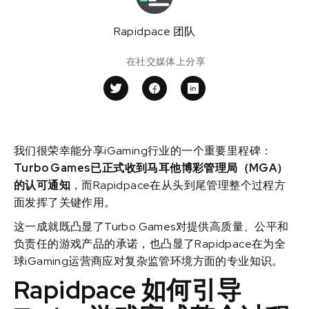
Rapidpace 团队
在社交媒体上分享
我们很荣幸能分享iGaming行业的一个重要里程碑：
Turbo Games已正式收到马耳他博彩管理局（MGA）
的认可通知
，而Rapidpace在从头到尾管理整个过程方
面发挥了关键作用。
这一成就既凸显了Turbo Games对提供高质量、公平和
负责任的游戏产品的承诺，也凸显了Rapidpace在为全
球iGaming运营商应对复杂监管环境方面的专业知识。
Rapidpace 如何引导