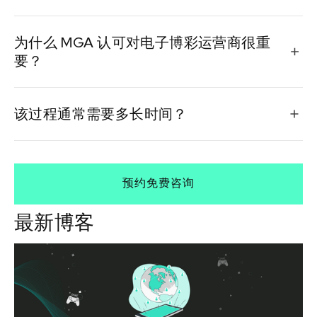
这是一项官方认可，即一家公司符合在受监管的iGaming
为什么 MGA 认可对电子博彩运营商很重
市场中运营所需的标准。
要？
它可以验证您是否遵守世界上最严格的监管框架之一，
该过程通常需要多长时间？
从而增强与全球参与者和运营商的信任。
通过适当的准备，可以简化流程，尽管时间表因操作和
文件的复杂性而异。
预约免费咨询
最新博客