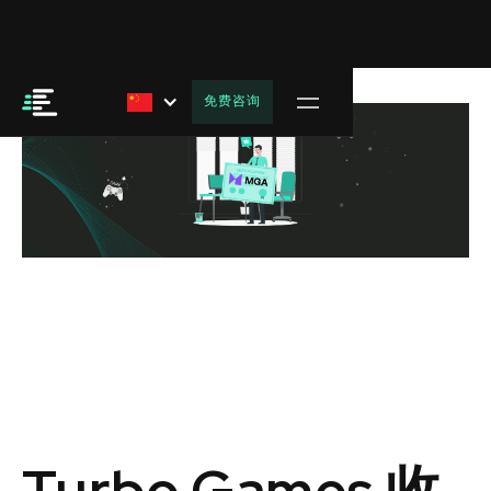
免费咨询
Turbo Games 收