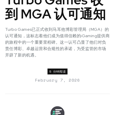
到 MGA 认可通知
Turbo Games已正式收到马耳他博彩管理局（MGA）的
认可通知，这标志着他们成为值得信赖的iGaming提供商
的旅程中的一个重要里程碑。这一认可凸显了他们对负
责任博彩、卓越运营和合规性的承诺，为受监管的市场
开辟了新的机遇。
5 分钟阅读
February 7, 2026