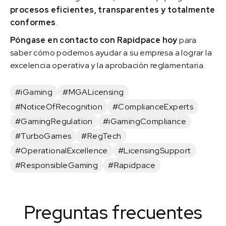
procesos eficientes, transparentes y totalmente
conformes
.
Póngase en contacto con Rapidpace hoy
para
saber cómo podemos ayudar a su empresa a lograr la
excelencia operativa y la aprobación reglamentaria.
#iGaming
#MGALicensing
#NoticeOfRecognition
#ComplianceExperts
#GamingRegulation
#iGamingCompliance
#TurboGames
#RegTech
#OperationalExcellence
#LicensingSupport
#ResponsibleGaming
#Rapidpace
Preguntas frecuentes