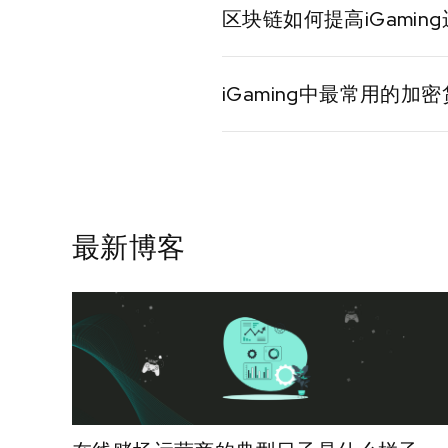
区块链如何提高iGami
间。
区块链提供可审计的交易历
iGaming中最常用的加
比特币（BTC）、以太坊（E
最新博客