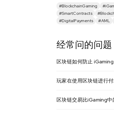
#BlockchainGaming
#iGam
#SmartContracts
#Blockc
#DigitalPayments
#AML
经常问的问题
区块链如何防止 iGamin
区块链将所有交易记录在不
玩家在使用区块链进行付
纵。
玩家可以使用加密货币进行
区块链交易比iGamin
是的，与传统银行业务相比