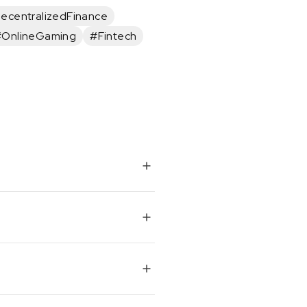
ecentralizedFinance
#OnlineGaming
#Fintech
险，例如退款欺诈和付款操
KYC和AML法规。
后者可能需要几天的处理时