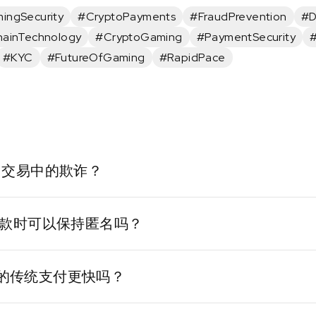
ingSecurity
#CryptoPayments
#FraudPrevention
#D
hainTechnology
#CryptoGaming
#PaymentSecurity
#KYC
#FutureOfGaming
#RapidPace
g 交易中的欺诈？
可变的账本上，因此无法更改或删除。这降低了欺诈风
款时可以保持匿名吗？
交易，通过基于区块链的验证来维护隐私，同时遵守必要的
g中的传统支付更快吗？
，区块链消除了中介机构，可以实现近乎即时的交易，