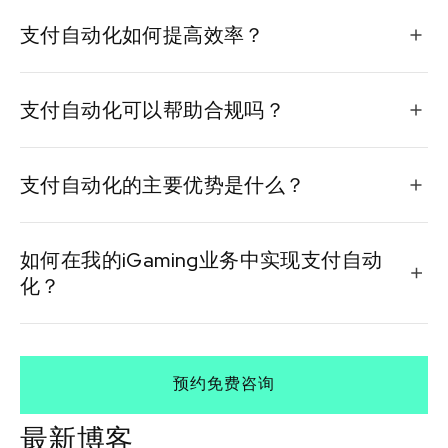
支付自动化是指使用技术自动管理付款流程，从而最大
支付自动化如何提高效率？
限度地减少手动干预的需求。
它简化了付款流程，减少了花在手动任务上的时间和精
支付自动化可以帮助合规吗？
力，使运营商能够专注于增长和玩家参与度。
自动化系统通常包括合规性检查，确保交易符合监管要
支付自动化的主要优势是什么？
求。
主要优势包括提高效率、减少错误、提高合规性、实时
如何在我的iGaming业务中实现支付自动
报告和流畅的用户体验。
化？
评估您当前的流程，选择正确的解决方案，培训员工，
监控绩效以进行持续优化。
预约免费咨询
最新博客