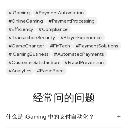
#iGaming
#PaymentAutomation
#OnlineGaming
#PaymentProcessing
#Efficiency
#Compliance
#TransactionSecurity
#PlayerExperience
#GameChanger
#FinTech
#PaymentSolutions
#iGamingBusiness
#AutomatedPayments
#CustomerSatisfaction
#FraudPrevention
#Analytics
#RapidPace
经常问的问题
什么是 iGaming 中的支付自动化？