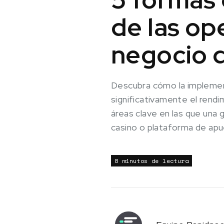
de las op
negocio 
Descubra cómo la implemen
significativamente el rendi
áreas clave en las que una 
casino o plataforma de apu
8 minutos de lectura