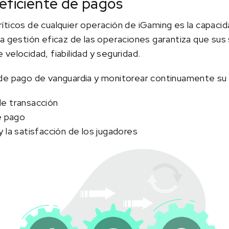
 eficiente de pagos
íticos de cualquier operación de iGaming es la capaci
La gestión eficaz de las operaciones garantiza que su
velocidad, fiabilidad y seguridad.
 de pago de vanguardia y monitorear continuamente s
e transacción
e pago
 la satisfacción de los jugadores