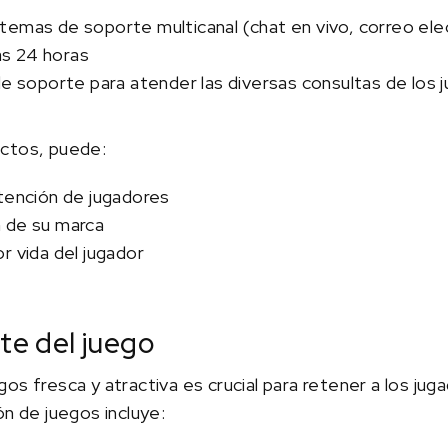
temas de soporte multicanal (chat en vivo, correo ele
las 24 horas
de soporte para atender las diversas consultas de los
ectos, puede:
etención de jugadores
 de su marca
r vida del jugador
nte del juego
os fresca y atractiva es crucial para retener a los jug
ón de juegos incluye: