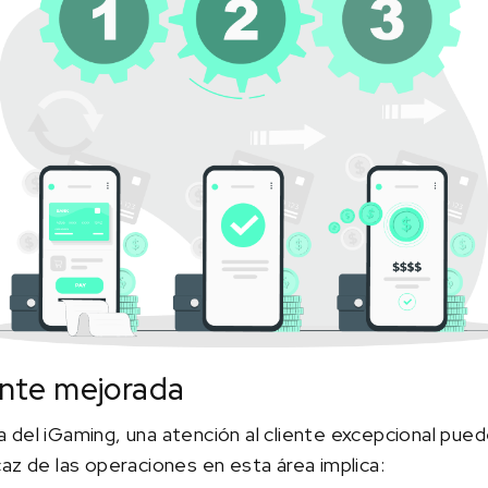
iente mejorada
del iGaming, una atención al cliente excepcional pued
az de las operaciones en esta área implica: