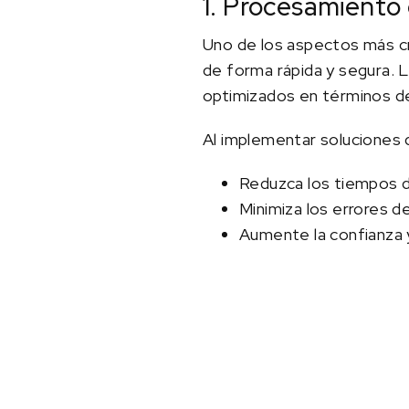
1. Procesamiento
Uno de los aspectos más cr
de forma rápida y segura. 
optimizados en términos de 
Al implementar soluciones
Reduzca los tiempos d
Minimiza los errores d
Aumente la confianza y