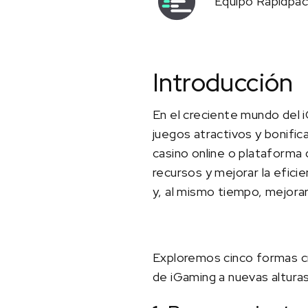
Equipo Rapidpa
Introducción
En el creciente mundo del 
juegos atractivos y bonific
casino online o plataforma 
recursos y mejorar la efic
y, al mismo tiempo, mejorar
Exploremos cinco formas cr
de iGaming a nuevas alturas