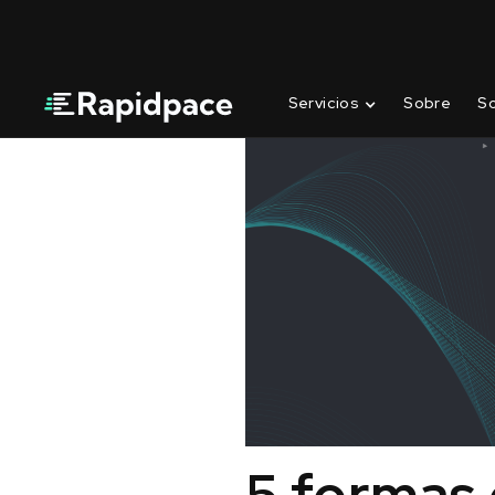
Servicios
Sobre
S
5 formas 