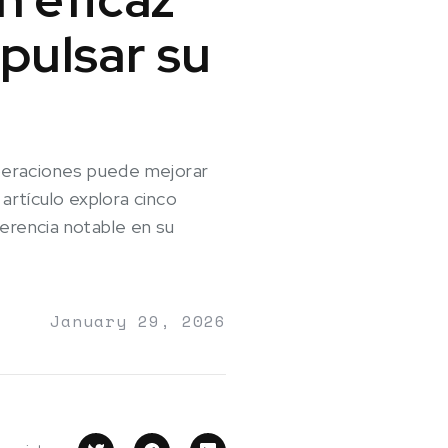
pulsar su
peraciones puede mejorar
artículo explora cinco
ferencia notable en su
January 29, 2026