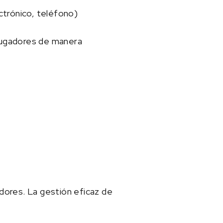
ctrónico, teléfono)
 jugadores de manera
adores. La gestión eficaz de