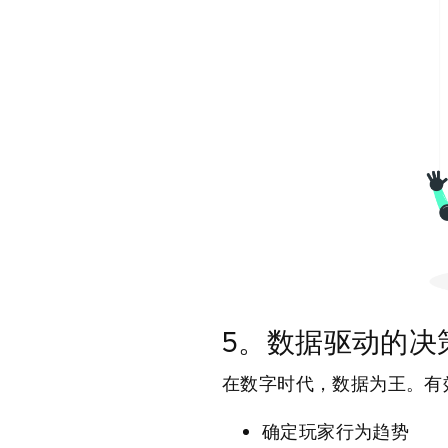
5。数据驱动的决
在数字时代，数据为王。有
确定玩家行为趋势