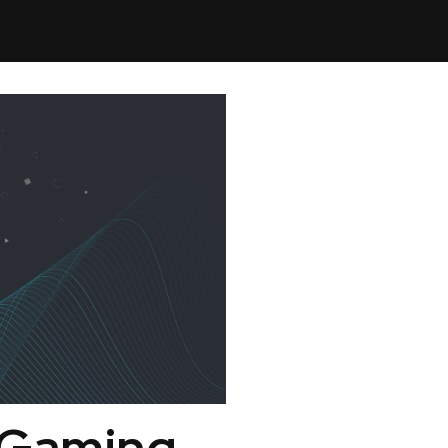
aming