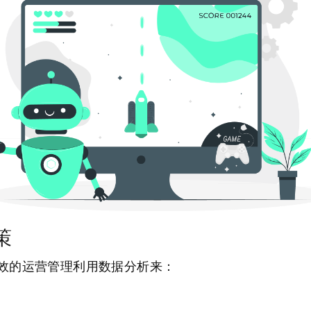
策
效的运营管理利用数据分析来：