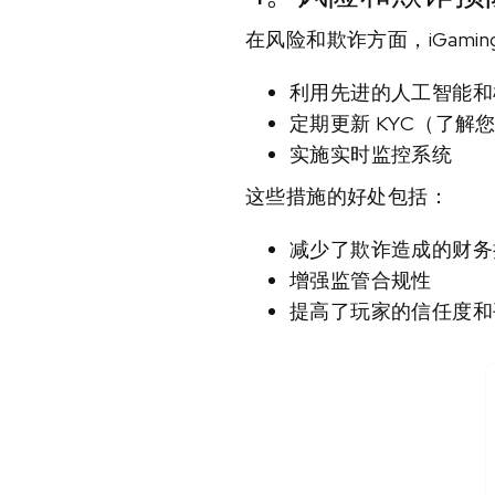
在风险和欺诈方面，iGam
利用先进的人工智能和
定期更新 KYC（了解
实施实时监控系统
这些措施的好处包括：
减少了欺诈造成的财务
增强监管合规性
提高了玩家的信任度和