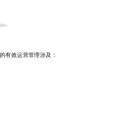
域的有效运营管理涉及：