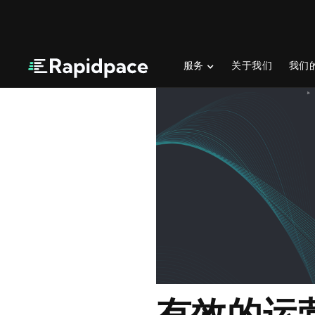
服务
关于我们
我们
有效的运营