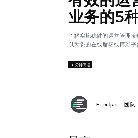
业务的5
了解实施稳健的运营管理策略
以为您的在线赌场或博彩平
8 分钟阅读
Rapidpace 团队