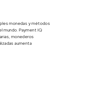
tiples monedas y métodos
 el mundo. Payment IQ
carias, monederos
alizadas aumenta