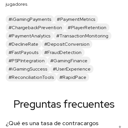
jugadores.
#iGamingPayments
#PaymentMetrics
#ChargebackPrevention
#PlayerRetention
#PaymentAnalytics
#TransactionMonitoring
#DeclineRate
#DepositConversion
#FastPayouts
#FraudDetection
#PSPIntegration
#GamingFinance
#iGamingSuccess
#UserExperience
#ReconciliationTools
#RapidPace
Preguntas frecuentes
¿Qué es una tasa de contracargos